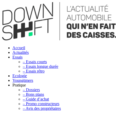
Accueil
Actualités
Essais
– Essais courts
– Essais longue durée
– Essais rétro
Ecologie
Youngtimers
Pratique
– Dossiers
– Bons plans
– Guide d’achat
– Promo constructeurs
– Avis des propriétaires