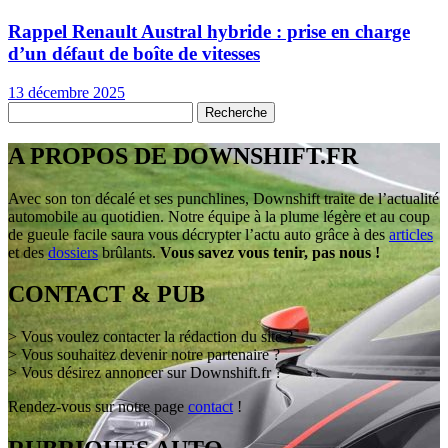
Rappel Renault Austral hybride : prise en charge
d’un défaut de boîte de vitesses
13 décembre 2025
A PROPOS DE DOWNSHIFT.FR
Avec son ton décalé et ses punchlines, Downshift traite de l’actualité
automobile au quotidien. Notre équipe à la plume légère et au coup
de gueule facile saura vous décrypter l’actu auto grâce à des
articles
et des
dossiers
brûlants.
Vous savez vous tenir, pas nous !
CONTACT & PUB
> Vous voulez contacter la rédaction du site ?
> Vous souhaitez devenir notre partenaire ?
> Vous désirez annoncer sur Downshift.fr ?
Rendez-vous sur notre page
contact
!