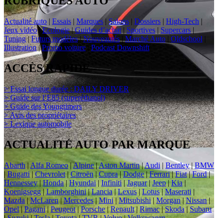
RUBRIQUES AUTO
Actualité auto
|
Essais
|
Marques
|
Salons
|
Dossiers
|
High-Tech
|
Jeux vidéo
|
Ecologie
|
Guides d’achat
|
Sportives
|
Supercars
|
Tuning
|
Futurs modèles
|
Nouveautés
|
Marché Auto
|
Oldschool
|
Illustration
|
Promo voiture
|
Podcast Downshift
ACCÈS RAPIDE
> Essai longue durée : DAILY DRIVER
> Guide sur l’E85 (superéthanol)
> Guide des Youngtimers
> Avis des propriétaires
> Lexique automobile
ACTUALITÉ AUTO PAR MARQUE
Abarth
|
Alfa Romeo
|
Alpine
|
Aston Martin
|
Audi
|
Bentley
|
BMW
|
Bugatti
|
Chevrolet
|
Citroën
|
Cupra
|
Dodge
|
Ferrari
|
Fiat
|
Ford
|
Hennessey
|
Honda
|
Hyundai
|
Infiniti
|
Jaguar
|
Jeep
|
Kia
|
Koenigsegg
|
Lamborghini
|
Lancia
|
Lexus
|
Lotus
|
Maserati
|
Mazda
|
McLaren
|
Mercedes
|
Mini
|
Mitsubishi
|
Morgan
|
Nissan
|
Opel
|
Pagani
|
Peugeot
|
Porsche
|
Renault
|
Rimac
|
Skoda
|
Subaru
|
Suzuki
|
Tesla
|
Toyota
|
TVR
|
Volvo
|
Volkswagen