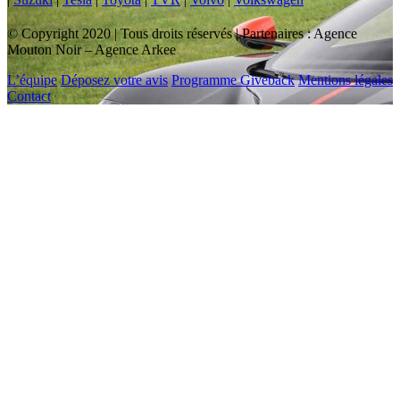
© Copyright 2020 | Tous droits réservés | Partenaires : Agence
Mouton Noir – Agence Arkee
L’équipe
Déposez votre avis
Programme Giveback
Mentions légales
Contact