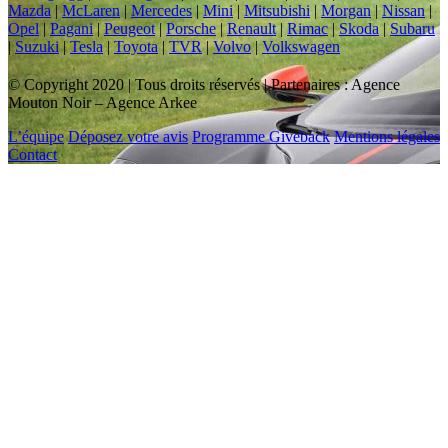
Mazda
|
McLaren
|
Mercedes
|
Mini
|
Mitsubishi
|
Morgan
|
Nissan
|
Opel
|
Pagani
|
Peugeot
|
Porsche
|
Renault
|
Rimac
|
Skoda
|
Subaru
|
Suzuki
|
Tesla
|
Toyota
|
TVR
|
Volvo
|
Volkswagen
© Copyright 2020 | Tous droits réservés | Partenaires : Agence
Mouton Noir – Agence Arkee
L’équipe
Déposez votre avis
Programme Giveback
Mentions légales
Contact