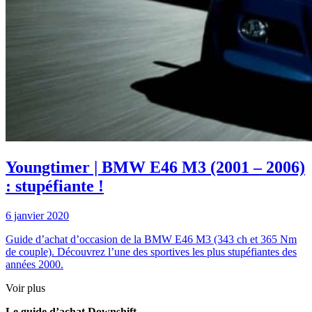
Youngtimer | BMW E46 M3 (2001 – 2006)
: stupéfiante !
6 janvier 2020
Guide d’achat d’occasion de la BMW E46 M3 (343 ch et 365 Nm
de couple). Découvrez l’une des sportives les plus stupéfiantes des
années 2000.
Voir plus
Le guide d’achat Downshift