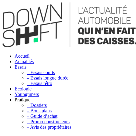
Accueil
Actualités
Essais
– Essais courts
– Essais longue durée
– Essais rétro
Ecologie
Youngtimers
Pratique
– Dossiers
– Bons plans
– Guide d’achat
– Promo constructeurs
– Avis des propriétaires