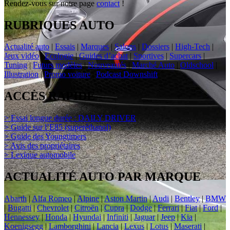
Rendez-vous sur notre page
contact
!
RUBRIQUES AUTO
Actualité auto
|
Essais
|
Marques
|
Salons
|
Dossiers
|
High-Tech
|
Jeux vidéo
|
Ecologie
|
Guides d’achat
|
Sportives
|
Supercars
|
Tuning
|
Futurs modèles
|
Nouveautés
|
Marché Auto
|
Oldschool
|
Illustration
|
Promo voiture
|
Podcast Downshift
ACCÈS RAPIDE
> Essai longue durée : DAILY DRIVER
> Guide sur l’E85 (superéthanol)
> Guide des Youngtimers
> Avis des propriétaires
> Lexique automobile
ACTUALITÉ AUTO PAR MARQUE
Abarth
|
Alfa Romeo
|
Alpine
|
Aston Martin
|
Audi
|
Bentley
|
BMW
|
Bugatti
|
Chevrolet
|
Citroën
|
Cupra
|
Dodge
|
Ferrari
|
Fiat
|
Ford
|
Hennessey
|
Honda
|
Hyundai
|
Infiniti
|
Jaguar
|
Jeep
|
Kia
|
Koenigsegg
|
Lamborghini
|
Lancia
|
Lexus
|
Lotus
|
Maserati
|