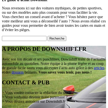
Nous revenons ici sur des voitures mythiques, de petites sportives,
ou sur des modèles auto plus courants pour vous faciliter la vie.
Vous cherchez un conseil avant d’acheter ? Vous hésitez parce que
votre meilleur ami vous a déconseillé l’auto ? Nous avons réalisé ces
guides pour vous permettre de bien avoir toutes les cartes en main et
d’éviter les pièges.
A PROPOS DE DOWNSHIFT.FR
Avec son ton décalé et ses punchlines, Downshift traite de l’actualité
automobile au quotidien. Notre équipe à la plume légère et au coup
de gueule facile saura vous décrypter l’actu auto grâce à des
articles
et des
dossiers
brûlants.
Vous savez vous tenir, pas nous !
CONTACT & PUB
> Vous voulez contacter la rédaction du site ?
> Vous souhaitez devenir notre partenaire ?
> Vous désirez annoncer sur Downshift.fr ?