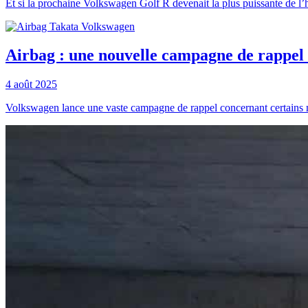
Et si la prochaine Volkswagen Golf R devenait la plus puissante de l’
Airbag : une nouvelle campagne de rappe
4 août 2025
Volkswagen lance une vaste campagne de rappel concernant certains m