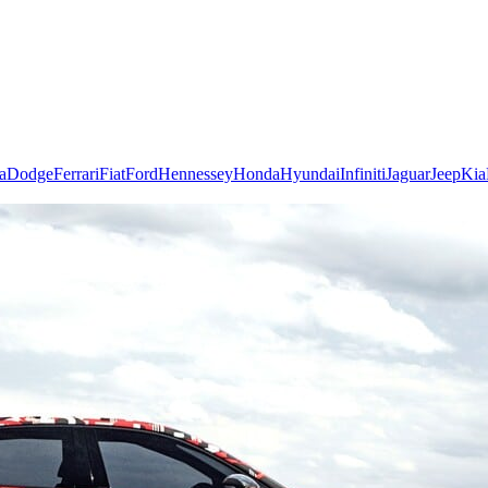
a
Dodge
Ferrari
Fiat
Ford
Hennessey
Honda
Hyundai
Infiniti
Jaguar
Jeep
Kia