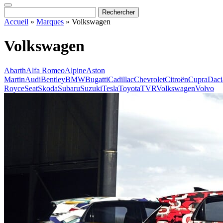
Accueil
»
Marques
»
Volkswagen
Volkswagen
Abarth
Alfa Romeo
Alpine
Aston
Martin
Audi
Bentley
BMW
Bugatti
Cadillac
Chevrolet
Citroën
Cupra
Daci
Royce
Seat
Skoda
Subaru
Suzuki
Tesla
Toyota
TVR
Volkswagen
Volvo