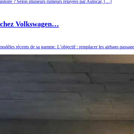
histoire ? Selon plusieurs rumeurs relayées par Autocar, […]
l chez Volkswagen…
odèles récents de sa gamme. L’objectif : remplacer les airbags passag