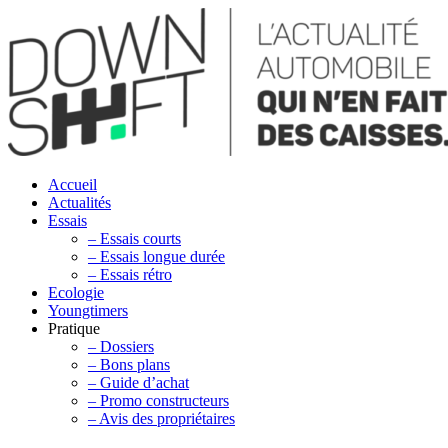
Accueil
Actualités
Essais
– Essais courts
– Essais longue durée
– Essais rétro
Ecologie
Youngtimers
Pratique
– Dossiers
– Bons plans
– Guide d’achat
– Promo constructeurs
– Avis des propriétaires