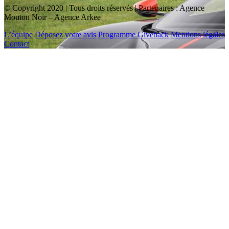
© Copyright 2020 | Tous droits réservés | Partenaires : Agence
Mouton Noir – Agence Arkee
L’équipe
Déposez votre avis
Programme Giveback
Mentions légales
Contact