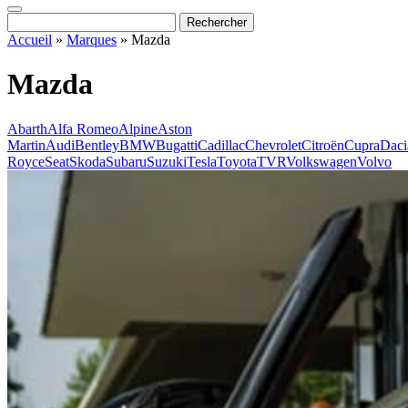
Accueil
»
Marques
»
Mazda
Mazda
Abarth
Alfa Romeo
Alpine
Aston
Martin
Audi
Bentley
BMW
Bugatti
Cadillac
Chevrolet
Citroën
Cupra
Daci
Royce
Seat
Skoda
Subaru
Suzuki
Tesla
Toyota
TVR
Volkswagen
Volvo