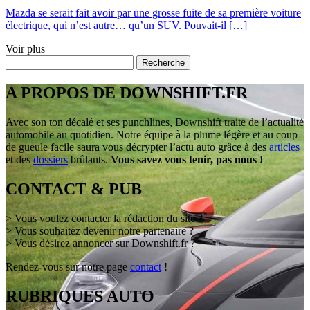
Mazda se serait fait avoir par une grosse fuite de sa première voiture
électrique, qui n’est autre… qu’un SUV. Pouvait-il […]
Voir plus
A PROPOS DE DOWNSHIFT.FR
Avec son ton décalé et ses punchlines, Downshift traite de l’actualité
automobile au quotidien. Notre équipe à la plume légère et au coup
de gueule facile saura vous décrypter l’actu auto grâce à des
articles
et des
dossiers
brûlants.
Vous savez vous tenir, pas nous !
CONTACT & PUB
> Vous voulez contacter la rédaction du site ?
> Vous souhaitez devenir notre partenaire ?
> Vous désirez annoncer sur Downshift.fr ?
Rendez-vous sur notre page
contact
!
RUBRIQUES AUTO