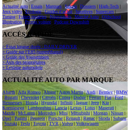
Actualité auto
|
Essais
|
Marques
|
Salons
|
Dossiers
|
High-Tech
|
Jeux vidéo
|
Ecologie
|
Guides d’achat
|
Sportives
|
Supercars
|
Tuning
|
Futurs modèles
|
Nouveautés
|
Marché Auto
|
Oldschool
|
Illustration
|
Promo voiture
|
Podcast Downshift
ACCÈS RAPIDE
> Essai longue durée : DAILY DRIVER
> Guide sur l’E85 (superéthanol)
> Guide des Youngtimers
> Avis des propriétaires
> Lexique automobile
ACTUALITÉ AUTO PAR MARQUE
Abarth
|
Alfa Romeo
|
Alpine
|
Aston Martin
|
Audi
|
Bentley
|
BMW
|
Bugatti
|
Chevrolet
|
Citroën
|
Cupra
|
Dodge
|
Ferrari
|
Fiat
|
Ford
|
Hennessey
|
Honda
|
Hyundai
|
Infiniti
|
Jaguar
|
Jeep
|
Kia
|
Koenigsegg
|
Lamborghini
|
Lancia
|
Lexus
|
Lotus
|
Maserati
|
Mazda
|
McLaren
|
Mercedes
|
Mini
|
Mitsubishi
|
Morgan
|
Nissan
|
Opel
|
Pagani
|
Peugeot
|
Porsche
|
Renault
|
Rimac
|
Skoda
|
Subaru
|
Suzuki
|
Tesla
|
Toyota
|
TVR
|
Volvo
|
Volkswagen