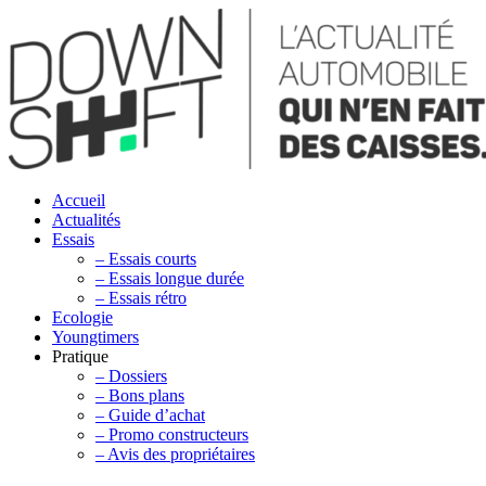
Accueil
Actualités
Essais
– Essais courts
– Essais longue durée
– Essais rétro
Ecologie
Youngtimers
Pratique
– Dossiers
– Bons plans
– Guide d’achat
– Promo constructeurs
– Avis des propriétaires