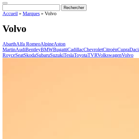
Accueil
»
Marques
»
Volvo
Volvo
Abarth
Alfa Romeo
Alpine
Aston
Martin
Audi
Bentley
BMW
Bugatti
Cadillac
Chevrolet
Citroën
Cupra
Daci
Royce
Seat
Skoda
Subaru
Suzuki
Tesla
Toyota
TVR
Volkswagen
Volvo