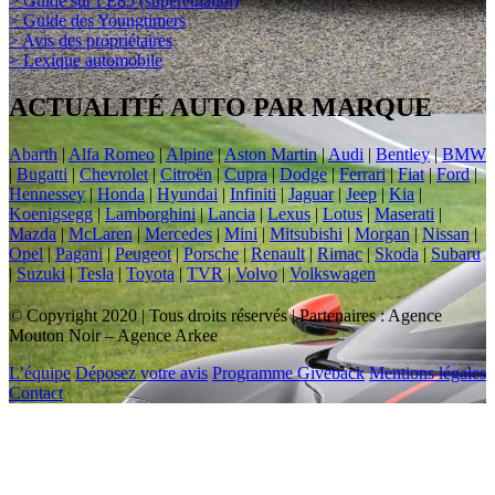
> Guide sur l’E85 (superéthanol)
> Guide des Youngtimers
> Avis des propriétaires
> Lexique automobile
ACTUALITÉ AUTO PAR MARQUE
Abarth
|
Alfa Romeo
|
Alpine
|
Aston Martin
|
Audi
|
Bentley
|
BMW
|
Bugatti
|
Chevrolet
|
Citroën
|
Cupra
|
Dodge
|
Ferrari
|
Fiat
|
Ford
|
Hennessey
|
Honda
|
Hyundai
|
Infiniti
|
Jaguar
|
Jeep
|
Kia
|
Koenigsegg
|
Lamborghini
|
Lancia
|
Lexus
|
Lotus
|
Maserati
|
Mazda
|
McLaren
|
Mercedes
|
Mini
|
Mitsubishi
|
Morgan
|
Nissan
|
Opel
|
Pagani
|
Peugeot
|
Porsche
|
Renault
|
Rimac
|
Skoda
|
Subaru
|
Suzuki
|
Tesla
|
Toyota
|
TVR
|
Volvo
|
Volkswagen
© Copyright 2020 | Tous droits réservés | Partenaires : Agence
Mouton Noir – Agence Arkee
L’équipe
Déposez votre avis
Programme Giveback
Mentions légales
Contact