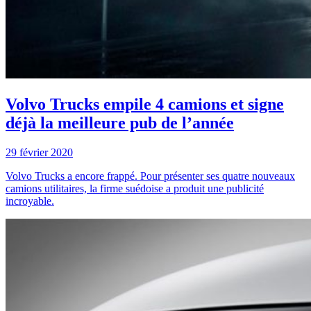
Volvo Trucks empile 4 camions et signe
déjà la meilleure pub de l’année
29 février 2020
Volvo Trucks a encore frappé. Pour présenter ses quatre nouveaux
camions utilitaires, la firme suédoise a produit une publicité
incroyable.