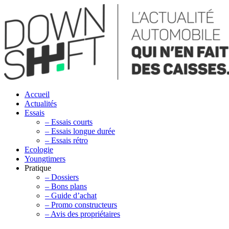
Accueil
Actualités
Essais
– Essais courts
– Essais longue durée
– Essais rétro
Ecologie
Youngtimers
Pratique
– Dossiers
– Bons plans
– Guide d’achat
– Promo constructeurs
– Avis des propriétaires