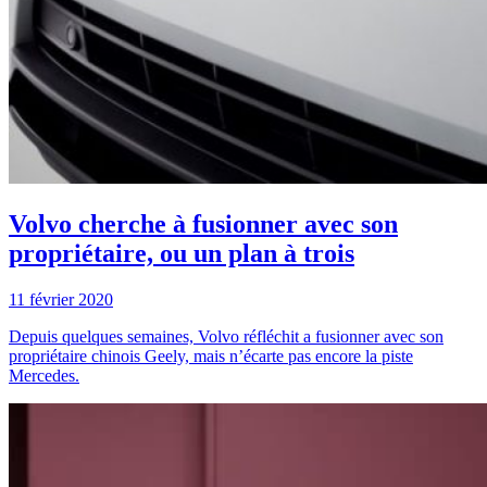
Volvo cherche à fusionner avec son
propriétaire, ou un plan à trois
11 février 2020
Depuis quelques semaines, Volvo réfléchit a fusionner avec son
propriétaire chinois Geely, mais n’écarte pas encore la piste
Mercedes.