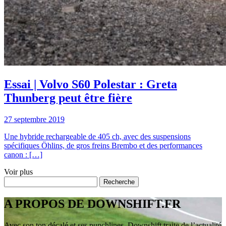
Essai | Volvo S60 Polestar : Greta
Thunberg peut être fière
27 septembre 2019
Une hybride rechargeable de 405 ch, avec des suspensions
spécifiques Öhlins, de gros freins Brembo et des performances
canon : […]
Voir plus
A PROPOS DE DOWNSHIFT.FR
Avec son ton décalé et ses punchlines, Downshift traite de l’actualité