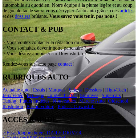
automobile au quotidien. Notre équipe à la plume légère et au coup
de gueule facile saura vous décrypter l’actu auto grâce à des
articles
et des
dossiers
brûlants.
Vous savez vous tenir, pas nous !
CONTACT & PUB
> Vous voulez contacter la rédaction du site ?
> Vous souhaitez devenir notre partenaire ?
> Vous désirez annoncer sur Downshift.fr ?
Rendez-vous sur notre page
contact
!
RUBRIQUES AUTO
Actualité auto
|
Essais
|
Marques
|
Salons
|
Dossiers
|
High-Tech
|
Jeux vidéo
|
Ecologie
|
Guides d’achat
|
Sportives
|
Supercars
|
Tuning
|
Futurs modèles
|
Nouveautés
|
Marché Auto
|
Oldschool
|
Illustration
|
Promo voiture
|
Podcast Downshift
ACCÈS RAPIDE
> Essai longue durée : DAILY DRIVER