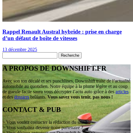
Rappel Renault Austral hybride : prise en charge
d’un défaut de boîte de vitesses
13 décembre 2025
A PROPOS DE DOWNSHIFT.FR
Avec son ton décalé et ses punchlines, Downshift traite de l’actualité
automobile au quotidien. Notre équipe à la plume légère et au coup
de gueule facile saura vous décrypter l’actu auto grâce à des
articles
et des
dossiers
brûlants.
Vous savez vous tenir, pas nous !
CONTACT & PUB
> Vous voulez contacter la rédaction du site ?
> Vous souhaitez devenir notre partenaire ?
> Vous désirez annoncer sur Downshift.fr ?