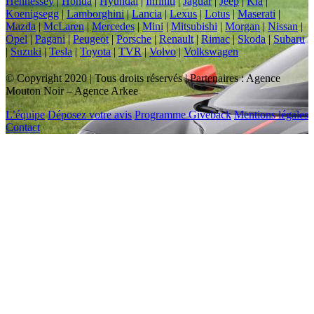
Hennessey
|
Honda
|
Hyundai
|
Infiniti
|
Jaguar
|
Jeep
|
Kia
|
Koenigsegg
|
Lamborghini
|
Lancia
|
Lexus
|
Lotus
|
Maserati
|
Mazda
|
McLaren
|
Mercedes
|
Mini
|
Mitsubishi
|
Morgan
|
Nissan
|
Opel
|
Pagani
|
Peugeot
|
Porsche
|
Renault
|
Rimac
|
Skoda
|
Subaru
|
Suzuki
|
Tesla
|
Toyota
|
TVR
|
Volvo
|
Volkswagen
© Copyright 2020 | Tous droits réservés | Partenaires : Agence
Mouton Noir – Agence Arkee
L’équipe
Déposez votre avis
Programme Giveback
Mentions légales
Contact