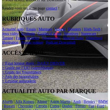
Rendez-vous sur notre page
contact
!
RUBRIQUES AUTO
Actualité auto
|
Essais
|
Marques
|
Salons
|
Dossiers
|
High-Tech
|
Jeux vidéo
|
Ecologie
|
Guides d’achat
|
Sportives
|
Supercars
|
Tuning
|
Futurs modèles
|
Nouveautés
|
Marché Auto
|
Oldschool
|
Illustration
|
Promo voiture
|
Podcast Downshift
ACCÈS RAPIDE
> Essai longue durée : DAILY DRIVER
> Guide sur l’E85 (superéthanol)
> Guide des Youngtimers
> Avis des propriétaires
> Lexique automobile
ACTUALITÉ AUTO PAR MARQUE
Abarth
|
Alfa Romeo
|
Alpine
|
Aston Martin
|
Audi
|
Bentley
|
BMW
|
Bugatti
|
Chevrolet
|
Citroën
|
Cupra
|
Dodge
|
Ferrari
|
Fiat
|
Ford
|