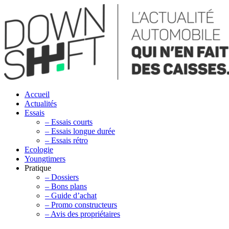
Accueil
Actualités
Essais
– Essais courts
– Essais longue durée
– Essais rétro
Ecologie
Youngtimers
Pratique
– Dossiers
– Bons plans
– Guide d’achat
– Promo constructeurs
– Avis des propriétaires