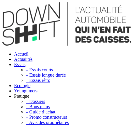
Accueil
Actualités
Essais
– Essais courts
– Essais longue durée
– Essais rétro
Ecologie
Youngtimers
Pratique
– Dossiers
– Bons plans
– Guide d’achat
– Promo constructeurs
– Avis des propriétaires