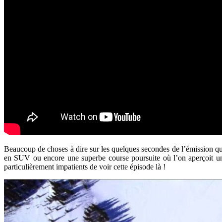
Beaucoup de choses à dire sur les quelques secondes de l’émission q
en SUV ou encore une superbe course poursuite où l’on aperçoit 
particulièrement impatients de voir cette épisode là !