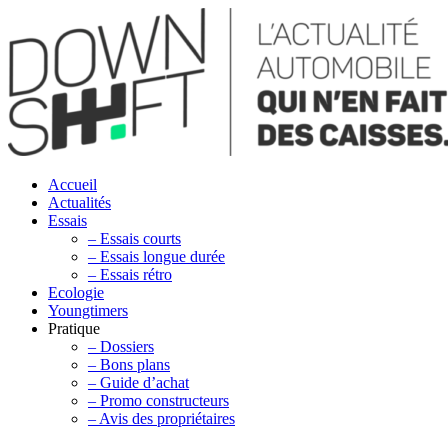
Accueil
Actualités
Essais
– Essais courts
– Essais longue durée
– Essais rétro
Ecologie
Youngtimers
Pratique
– Dossiers
– Bons plans
– Guide d’achat
– Promo constructeurs
– Avis des propriétaires