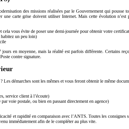
 modernisation des missions réalisées par le Gouvernement qui pousse tou
er une carte grise doivent utiliser Internet. Mais cette évolution n’e
t cela vous évite de poser une demi-journée pour obtenir votre certifica
 habitez un peu loin)
cile
 7 jours en moyenne, mais la réalité est parfois différente. Certains r
 Poste contre signature.
rieur
té ? Les démarches sont les mêmes et vous feront obtenir le même docume
s, service client à l’écoute)
e par voie postale, ou bien en passant directement en agence)
ficacité et rapidité en comparaison avec l’ANTS. Toutes les consignes s
révenu immédiatement afin de le compléter au plus vite.