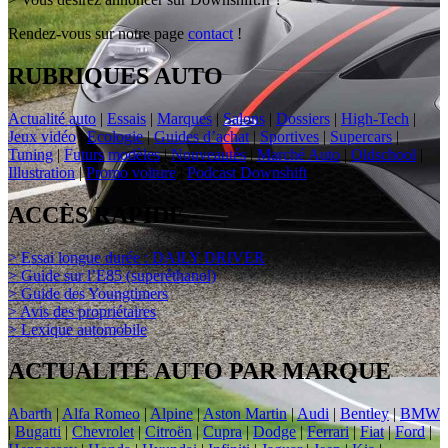
Rendez-vous sur notre page
contact
!
RUBRIQUES AUTO
Actualité auto
|
Essais
|
Marques
|
Salons
|
Dossiers
|
High-Tech
|
Jeux vidéo
|
Ecologie
|
Guides d’achat
|
Sportives
|
Supercars
|
Tuning
|
Futurs modèles
|
Nouveautés
|
Marché Auto
|
Oldschool
|
Illustration
|
Promo voiture
|
Podcast Downshift
ACCÈS RAPIDE
> Essai longue durée : DAILY DRIVER
> Guide sur l’E85 (superéthanol)
> Guide des Youngtimers
> Avis des propriétaires
> Lexique automobile
ACTUALITÉ AUTO PAR MARQUE
Abarth
|
Alfa Romeo
|
Alpine
|
Aston Martin
|
Audi
|
Bentley
|
BMW
|
Bugatti
|
Chevrolet
|
Citroën
|
Cupra
|
Dodge
|
Ferrari
|
Fiat
|
Ford
|