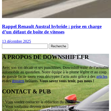
Rappel Renault Austral hybride : prise en charge
d’un défaut de boîte de vitesses
13 décembre 2025
A PROPOS DE DOWNSHIFT.FR
Avec son ton décalé et ses punchlines, Downshift traite de l’actualité
automobile au quotidien. Notre équipe à la plume légère et au coup
de gueule facile saura vous décrypter l’actu auto grâce à des
articles
et des
dossiers
brûlants.
Vous savez vous tenir, pas nous !
CONTACT & PUB
> Vous voulez contacter la rédaction du site ?
> Vous souhaitez devenir notre partenaire ?
> Vous désirez annoncer sur Downshift.fr ?