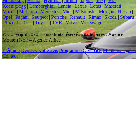
Hennessey
|
Honda
|
Hyundai
|
Infiniti
|
Jaguar
|
Jeep
|
Kia
|
Koenigsegg
|
Lamborghini
|
Lancia
|
Lexus
|
Lotus
|
Maserati
|
Mazda
|
McLaren
|
Mercedes
|
Mini
|
Mitsubishi
|
Morgan
|
Nissan
|
Opel
|
Pagani
|
Peugeot
|
Porsche
|
Renault
|
Rimac
|
Skoda
|
Subaru
|
Suzuki
|
Tesla
|
Toyota
|
TVR
|
Volvo
|
Volkswagen
© Copyright 2020 | Tous droits réservés | Partenaires : Agence
Mouton Noir – Agence Arkee
L’équipe
Déposez votre avis
Programme Giveback
Mentions légales
Contact