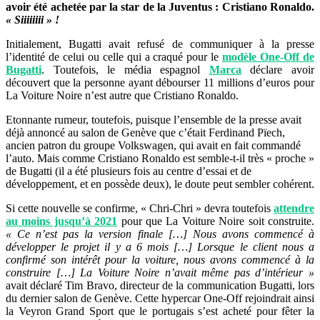
avoir été achetée par la star de la Juventus : Cristiano Ronaldo.
« Siiiiiiii » !
Initialement, Bugatti avait refusé de communiquer à la presse
l’identité de celui ou celle qui a craqué pour le
modèle One-Off de
Bugatti
. Toutefois, le média espagnol
Marca
déclare avoir
découvert que la personne ayant débourser 11 millions d’euros pour
La Voiture Noire n’est autre que Cristiano Ronaldo.
Etonnante rumeur, toutefois, puisque l’ensemble de la presse avait
déjà annoncé au salon de Genève que c’était Ferdinand Pïech,
ancien patron du groupe Volkswagen, qui avait en fait commandé
l’auto. Mais comme Cristiano Ronaldo est semble-t-il très « proche »
de Bugatti (il a été plusieurs fois au centre d’essai et de
développement, et en possède deux), le doute peut sembler cohérent.
Si cette nouvelle se confirme, « Chri-Chri » devra toutefois
attendre
au moins jusqu’à 2021
pour que La Voiture Noire soit construite.
« Ce n’est pas la version finale […] Nous avons commencé à
développer le projet il y a 6 mois […] Lorsque le client nous a
confirmé son intérêt pour la voiture, nous avons commencé à la
construire […] La Voiture Noire n’avait même pas d’intérieur »
avait déclaré Tim Bravo, directeur de la communication Bugatti, lors
du dernier salon de Genève. Cette hypercar One-Off rejoindrait ainsi
la Veyron Grand Sport que le portugais s’est acheté pour fêter la