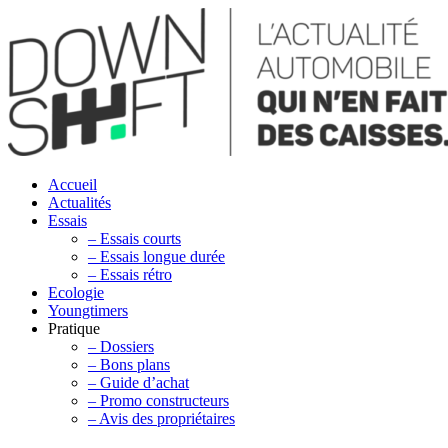
Accueil
Actualités
Essais
– Essais courts
– Essais longue durée
– Essais rétro
Ecologie
Youngtimers
Pratique
– Dossiers
– Bons plans
– Guide d’achat
– Promo constructeurs
– Avis des propriétaires