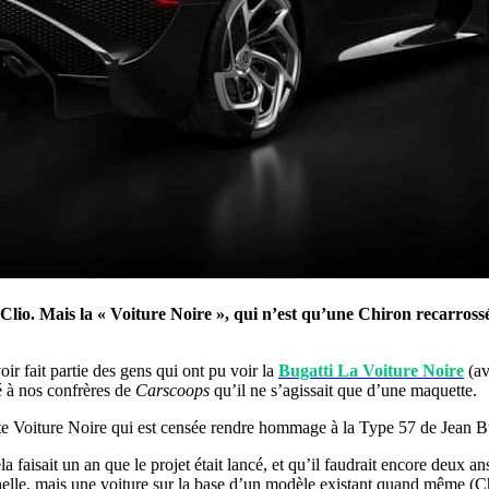
io. Mais la « Voiture Noire », qui n’est qu’une Chiron recarrossé
r fait partie des gens qui ont pu voir la
Bugatti La Voiture Noire
(av
é à nos confrères de
Carscoops
qu’il ne s’agissait que d’une maquette.
ette Voiture Noire qui est censée rendre hommage à la Type 57 de Jean B
faisait un an que le projet était lancé, et qu’il faudrait encore deux ans 
onnelle, mais une voiture sur la base d’un modèle existant quand même 