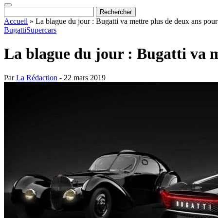
Accueil
»
La blague du jour : Bugatti va mettre plus de deux ans pou
Bugatti
Supercars
La blague du jour : Bugatti va 
Par
La Rédaction
- 22 mars 2019