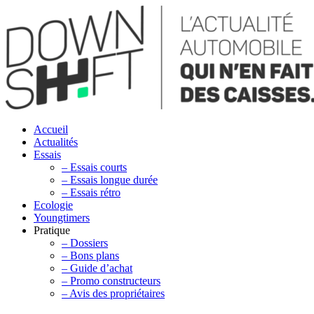
Accueil
Actualités
Essais
– Essais courts
– Essais longue durée
– Essais rétro
Ecologie
Youngtimers
Pratique
– Dossiers
– Bons plans
– Guide d’achat
– Promo constructeurs
– Avis des propriétaires