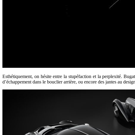
Esthétiquement, on hésite entre la stupéfaction et la perplexité. Bugatt
d’échappement dans le bouclier arrière, ou encore des jantes au design 