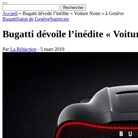
Accueil
»
Bugatti dévoile l’inédite « Voiture Noire » à Genève
Bugatti
Salon de Genève
Supercars
Bugatti dévoile l’inédite « Voit
Par
La Rédaction
- 5 mars 2019