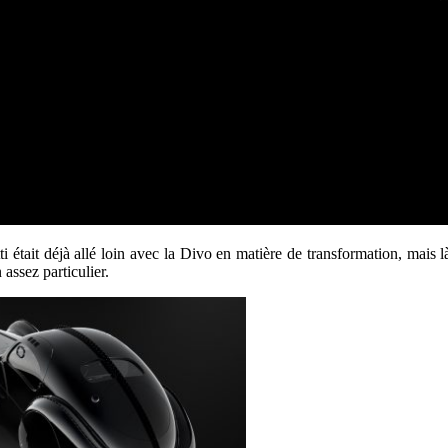
i était déjà allé loin avec la Divo en matière de transformation, mais là
assez particulier.