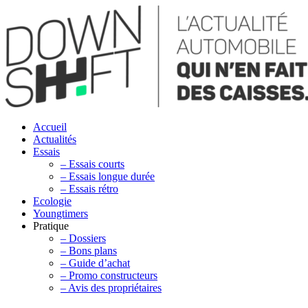
Accueil
Actualités
Essais
– Essais courts
– Essais longue durée
– Essais rétro
Ecologie
Youngtimers
Pratique
– Dossiers
– Bons plans
– Guide d’achat
– Promo constructeurs
– Avis des propriétaires