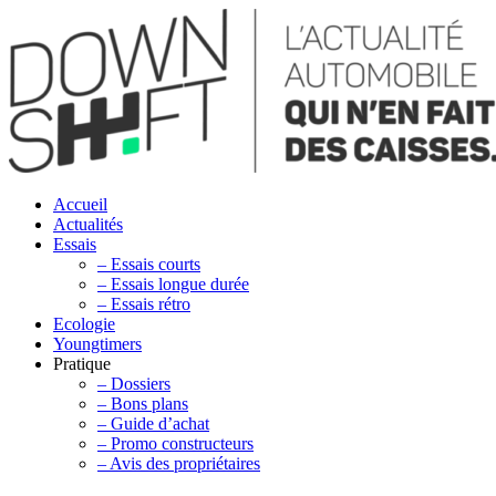
Accueil
Actualités
Essais
– Essais courts
– Essais longue durée
– Essais rétro
Ecologie
Youngtimers
Pratique
– Dossiers
– Bons plans
– Guide d’achat
– Promo constructeurs
– Avis des propriétaires