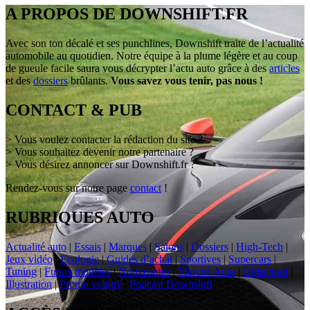
A PROPOS DE DOWNSHIFT.FR
Avec son ton décalé et ses punchlines, Downshift traite de l’actualité
automobile au quotidien. Notre équipe à la plume légère et au coup
de gueule facile saura vous décrypter l’actu auto grâce à des
articles
et des
dossiers
brûlants.
Vous savez vous tenir, pas nous !
CONTACT & PUB
> Vous voulez contacter la rédaction du site ?
> Vous souhaitez devenir notre partenaire ?
> Vous désirez annoncer sur Downshift.fr ?
Rendez-vous sur notre page
contact
!
RUBRIQUES AUTO
Actualité auto
|
Essais
|
Marques
|
Salons
|
Dossiers
|
High-Tech
|
Jeux vidéo
|
Ecologie
|
Guides d’achat
|
Sportives
|
Supercars
|
Tuning
|
Futurs modèles
|
Nouveautés
|
Marché Auto
|
Oldschool
|
Illustration
|
Promo voiture
|
Podcast Downshift