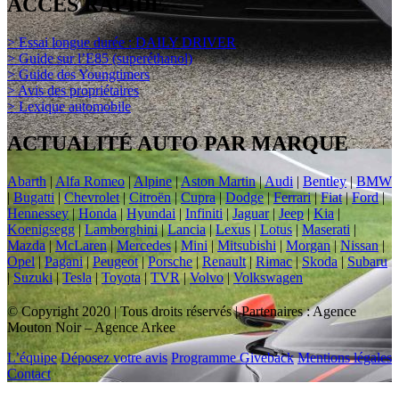
ACCÈS RAPIDE
> Essai longue durée : DAILY DRIVER
> Guide sur l’E85 (superéthanol)
> Guide des Youngtimers
> Avis des propriétaires
> Lexique automobile
ACTUALITÉ AUTO PAR MARQUE
Abarth
|
Alfa Romeo
|
Alpine
|
Aston Martin
|
Audi
|
Bentley
|
BMW
|
Bugatti
|
Chevrolet
|
Citroën
|
Cupra
|
Dodge
|
Ferrari
|
Fiat
|
Ford
|
Hennessey
|
Honda
|
Hyundai
|
Infiniti
|
Jaguar
|
Jeep
|
Kia
|
Koenigsegg
|
Lamborghini
|
Lancia
|
Lexus
|
Lotus
|
Maserati
|
Mazda
|
McLaren
|
Mercedes
|
Mini
|
Mitsubishi
|
Morgan
|
Nissan
|
Opel
|
Pagani
|
Peugeot
|
Porsche
|
Renault
|
Rimac
|
Skoda
|
Subaru
|
Suzuki
|
Tesla
|
Toyota
|
TVR
|
Volvo
|
Volkswagen
© Copyright 2020 | Tous droits réservés | Partenaires : Agence
Mouton Noir – Agence Arkee
L’équipe
Déposez votre avis
Programme Giveback
Mentions légales
Contact