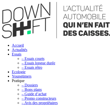
Accueil
Actualités
Essais
– Essais courts
– Essais longue durée
– Essais rétro
Ecologie
Youngtimers
Pratique
– Dossiers
– Bons plans
– Guide d’achat
– Promo constructeurs
– Avis des propriétaires