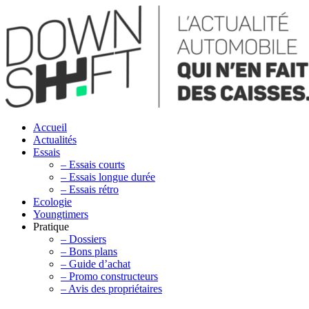
Accueil
Actualités
Essais
– Essais courts
– Essais longue durée
– Essais rétro
Ecologie
Youngtimers
Pratique
– Dossiers
– Bons plans
– Guide d’achat
– Promo constructeurs
– Avis des propriétaires