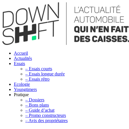
Accueil
Actualités
Essais
– Essais courts
– Essais longue durée
– Essais rétro
Ecologie
Youngtimers
Pratique
– Dossiers
– Bons plans
– Guide d’achat
– Promo constructeurs
– Avis des propriétaires