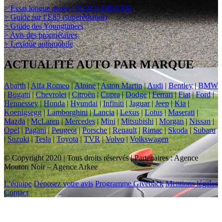
> Essai longue durée : DAILY DRIVER
> Guide sur l’E85 (superéthanol)
> Guide des Youngtimers
> Avis des propriétaires
> Lexique automobile
ACTUALITÉ AUTO PAR MARQUE
Abarth
|
Alfa Romeo
|
Alpine
|
Aston Martin
|
Audi
|
Bentley
|
BMW
|
Bugatti
|
Chevrolet
|
Citroën
|
Cupra
|
Dodge
|
Ferrari
|
Fiat
|
Ford
|
Hennessey
|
Honda
|
Hyundai
|
Infiniti
|
Jaguar
|
Jeep
|
Kia
|
Koenigsegg
|
Lamborghini
|
Lancia
|
Lexus
|
Lotus
|
Maserati
|
Mazda
|
McLaren
|
Mercedes
|
Mini
|
Mitsubishi
|
Morgan
|
Nissan
|
Opel
|
Pagani
|
Peugeot
|
Porsche
|
Renault
|
Rimac
|
Skoda
|
Subaru
|
Suzuki
|
Tesla
|
Toyota
|
TVR
|
Volvo
|
Volkswagen
© Copyright 2020 | Tous droits réservés | Partenaires : Agence
Mouton Noir – Agence Arkee
L’équipe
Déposez votre avis
Programme Giveback
Mentions légales
Contact