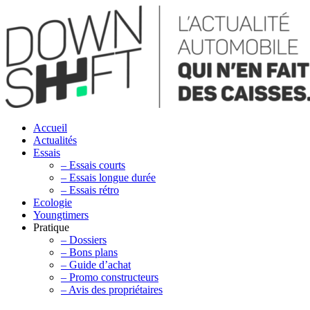
Accueil
Actualités
Essais
– Essais courts
– Essais longue durée
– Essais rétro
Ecologie
Youngtimers
Pratique
– Dossiers
– Bons plans
– Guide d’achat
– Promo constructeurs
– Avis des propriétaires