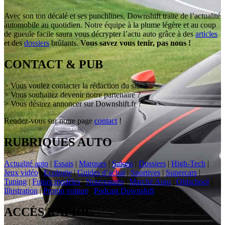
Avec son ton décalé et ses punchlines, Downshift traite de l’actualité
automobile au quotidien. Notre équipe à la plume légère et au coup
de gueule facile saura vous décrypter l’actu auto grâce à des
articles
et des
dossiers
brûlants.
Vous savez vous tenir, pas nous !
CONTACT & PUB
> Vous voulez contacter la rédaction du site ?
> Vous souhaitez devenir notre partenaire ?
> Vous désirez annoncer sur Downshift.fr ?
Rendez-vous sur notre page
contact
!
RUBRIQUES AUTO
Actualité auto
|
Essais
|
Marques
|
Salons
|
Dossiers
|
High-Tech
|
Jeux vidéo
|
Ecologie
|
Guides d’achat
|
Sportives
|
Supercars
|
Tuning
|
Futurs modèles
|
Nouveautés
|
Marché Auto
|
Oldschool
|
Illustration
|
Promo voiture
|
Podcast Downshift
ACCÈS RAPIDE