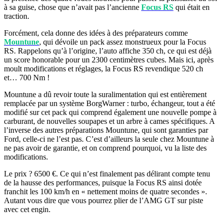
à sa guise, chose que n’avait pas l’ancienne
Focus RS
qui était en
traction.
Forcément, cela donne des idées à des préparateurs comme
Mountune
, qui dévoile un pack assez monstrueux pour la Focus
RS. Rappelons qu’à l’origine, l’auto affiche 350 ch, ce qui est déjà
un score honorable pour un 2300 centimètres cubes. Mais ici, après
moult modifications et réglages, la Focus RS revendique 520 ch
et… 700 Nm !
Mountune a dû revoir toute la suralimentation qui est entièrement
remplacée par un système BorgWarner : turbo, échangeur, tout a été
modifié sur cet pack qui comprend également une nouvelle pompe à
carburant, de nouvelles soupapes et un arbre à cames spécifiques. A
l’inverse des autres préparations Mountune, qui sont garanties par
Ford, celle-ci ne l’est pas. C’est d’ailleurs la seule chez Mountune à
ne pas avoir de garantie, et on comprend pourquoi, vu la liste des
modifications.
Le prix ? 6500 €. Ce qui n’est finalement pas délirant compte tenu
de la hausse des performances, puisque la Focus RS ainsi dotée
franchit les 100 km/h en « nettement moins de quatre secondes ».
Autant vous dire que vous pourrez plier de l’AMG GT sur piste
avec cet engin.