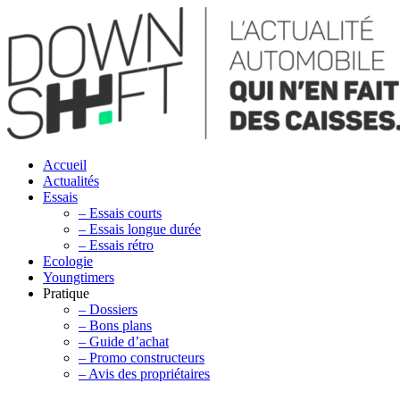
Accueil
Actualités
Essais
– Essais courts
– Essais longue durée
– Essais rétro
Ecologie
Youngtimers
Pratique
– Dossiers
– Bons plans
– Guide d’achat
– Promo constructeurs
– Avis des propriétaires