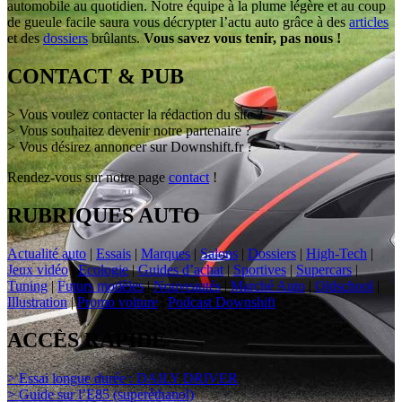
automobile au quotidien. Notre équipe à la plume légère et au coup
de gueule facile saura vous décrypter l’actu auto grâce à des
articles
et des
dossiers
brûlants.
Vous savez vous tenir, pas nous !
CONTACT & PUB
> Vous voulez contacter la rédaction du site ?
> Vous souhaitez devenir notre partenaire ?
> Vous désirez annoncer sur Downshift.fr ?
Rendez-vous sur notre page
contact
!
RUBRIQUES AUTO
Actualité auto
|
Essais
|
Marques
|
Salons
|
Dossiers
|
High-Tech
|
Jeux vidéo
|
Ecologie
|
Guides d’achat
|
Sportives
|
Supercars
|
Tuning
|
Futurs modèles
|
Nouveautés
|
Marché Auto
|
Oldschool
|
Illustration
|
Promo voiture
|
Podcast Downshift
ACCÈS RAPIDE
> Essai longue durée : DAILY DRIVER
> Guide sur l’E85 (superéthanol)