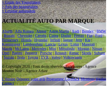
> Guide des Youngtimers
> Avis des propriétaires
> Lexique automobile
ACTUALITÉ AUTO PAR MARQUE
Abarth
|
Alfa Romeo
|
Alpine
|
Aston Martin
|
Audi
|
Bentley
|
BMW
|
Bugatti
|
Chevrolet
|
Citroën
|
Cupra
|
Dodge
|
Ferrari
|
Fiat
|
Ford
|
Hennessey
|
Honda
|
Hyundai
|
Infiniti
|
Jaguar
|
Jeep
|
Kia
|
Koenigsegg
|
Lamborghini
|
Lancia
|
Lexus
|
Lotus
|
Maserati
|
Mazda
|
McLaren
|
Mercedes
|
Mini
|
Mitsubishi
|
Morgan
|
Nissan
|
Opel
|
Pagani
|
Peugeot
|
Porsche
|
Renault
|
Rimac
|
Skoda
|
Subaru
|
Suzuki
|
Tesla
|
Toyota
|
TVR
|
Volvo
|
Volkswagen
© Copyright 2020 | Tous droits réservés | Partenaires : Agence
Mouton Noir – Agence Arkee
L’équipe
Déposez votre avis
Programme Giveback
Mentions légales
Contact