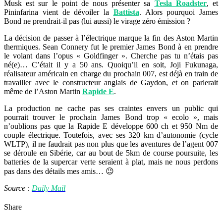
Musk est sur le point de nous présenter sa
Tesla Roadster
, et
Pininfarina vient de dévoiler la
Battista
. Alors pourquoi James
Bond ne prendrait-il pas (lui aussi) le virage zéro émission ?
La décision de passer à l’électrique marque la fin des Aston Martin
thermiques. Sean Connery fut le premier James Bond à en prendre
le volant dans l’opus « Goldfinger ». Cherche pas tu n’étais pas
né(e)… C’était il y a 50 ans. Quoiqu’il en soit, Joji Fukunaga,
réalisateur américain en charge du prochain 007, est déjà en train de
travailler avec le constructeur anglais de Gaydon, et on parlerait
même de l’Aston Martin
Rapide E
.
La production ne cache pas ses craintes envers un public qui
pourrait trouver le prochain James Bond trop « ecolo », mais
n’oublions pas que la Rapide E développe 600 ch et 950 Nm de
couple électrique. Toutefois, avec ses 320 km d’autonomie (cycle
WLTP), il ne faudrait pas non plus que les aventures de l’agent 007
se déroule en Sibérie, car au bout de 5km de course poursuite, les
batteries de la supercar verte seraient à plat, mais ne nous perdons
pas dans des détails mes amis… 😉
Source :
Daily Mail
Share