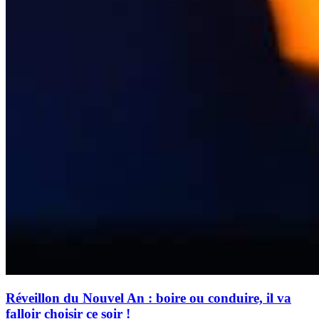
Réveillon du Nouvel An : boire ou conduire, il va
falloir choisir ce soir !