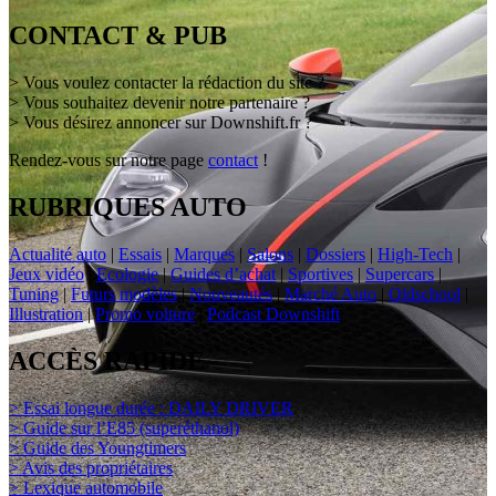
CONTACT & PUB
> Vous voulez contacter la rédaction du site ?
> Vous souhaitez devenir notre partenaire ?
> Vous désirez annoncer sur Downshift.fr ?
Rendez-vous sur notre page
contact
!
RUBRIQUES AUTO
Actualité auto
|
Essais
|
Marques
|
Salons
|
Dossiers
|
High-Tech
|
Jeux vidéo
|
Ecologie
|
Guides d’achat
|
Sportives
|
Supercars
|
Tuning
|
Futurs modèles
|
Nouveautés
|
Marché Auto
|
Oldschool
|
Illustration
|
Promo voiture
|
Podcast Downshift
ACCÈS RAPIDE
> Essai longue durée : DAILY DRIVER
> Guide sur l’E85 (superéthanol)
> Guide des Youngtimers
> Avis des propriétaires
> Lexique automobile