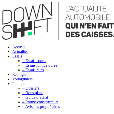
Accueil
Actualités
Essais
– Essais courts
– Essais longue durée
– Essais rétro
Ecologie
Youngtimers
Pratique
– Dossiers
– Bons plans
– Guide d’achat
– Promo constructeurs
– Avis des propriétaires