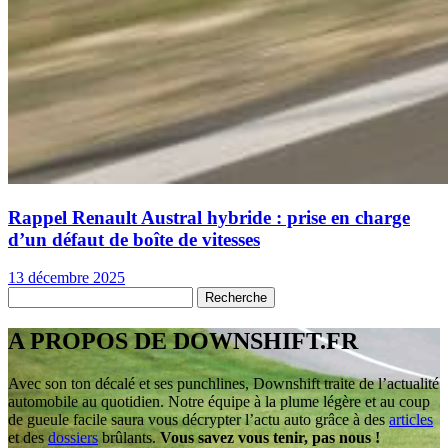
Rappel Renault Austral hybride : prise en charge
d’un défaut de boîte de vitesses
13 décembre 2025
A PROPOS DE DOWNSHIFT.FR
Avec son ton décalé et ses punchlines, Downshift traite de l’actualité
automobile au quotidien. Notre équipe à la plume légère et au coup
de gueule facile saura vous décrypter l’actu auto grâce à des
articles
et des
dossiers
brûlants.
Vous savez vous tenir, pas nous !