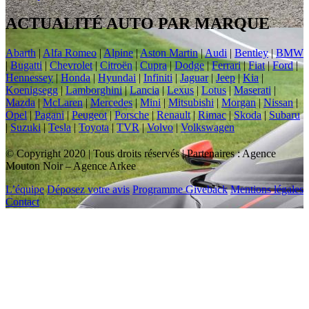
ACTUALITÉ AUTO PAR MARQUE
Abarth
|
Alfa Romeo
|
Alpine
|
Aston Martin
|
Audi
|
Bentley
|
BMW
|
Bugatti
|
Chevrolet
|
Citroën
|
Cupra
|
Dodge
|
Ferrari
|
Fiat
|
Ford
|
Hennessey
|
Honda
|
Hyundai
|
Infiniti
|
Jaguar
|
Jeep
|
Kia
|
Koenigsegg
|
Lamborghini
|
Lancia
|
Lexus
|
Lotus
|
Maserati
|
Mazda
|
McLaren
|
Mercedes
|
Mini
|
Mitsubishi
|
Morgan
|
Nissan
|
Opel
|
Pagani
|
Peugeot
|
Porsche
|
Renault
|
Rimac
|
Skoda
|
Subaru
|
Suzuki
|
Tesla
|
Toyota
|
TVR
|
Volvo
|
Volkswagen
© Copyright 2020 | Tous droits réservés | Partenaires : Agence
Mouton Noir – Agence Arkee
L’équipe
Déposez votre avis
Programme Giveback
Mentions légales
Contact