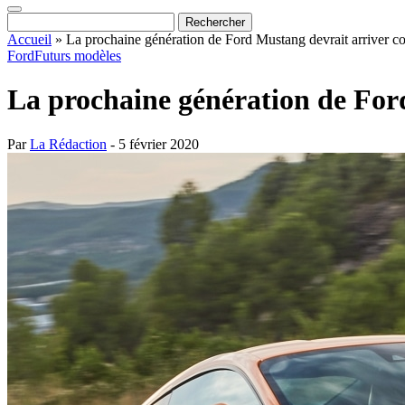
Accueil
»
La prochaine génération de Ford Mustang devrait arriver c
Ford
Futurs modèles
La prochaine génération de For
Par
La Rédaction
- 5 février 2020