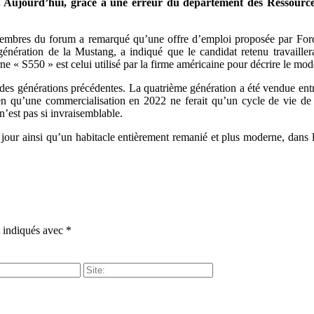
00. Aujourd’hui, grâce à une erreur du département des Ressour
mbres du forum a remarqué qu’une offre d’emploi proposée par Ford s
énération de la Mustang, a indiqué que le candidat retenu travaille
e « S550 » est celui utilisé par la firme américaine pour décrire le modè
 des générations précédentes. La quatrième génération a été vendue en
en qu’une commercialisation en 2022 ne ferait qu’un cycle de vie de 7
 n’est pas si invraisemblable.
 jour ainsi qu’un habitacle entièrement remanié et plus moderne, dans 
t indiqués avec
*