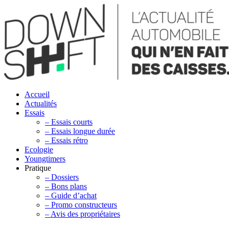
Accueil
Actualités
Essais
– Essais courts
– Essais longue durée
– Essais rétro
Ecologie
Youngtimers
Pratique
– Dossiers
– Bons plans
– Guide d’achat
– Promo constructeurs
– Avis des propriétaires