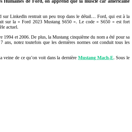
ces Humaines de Ford, on apprend que la muscle car américaine
ur Linkedln rentrait un peu trop dans le détail… Ford, qui est à la
rait sur la « Ford 2023 Mustang S650 ». Le code « S650 » est fort
le actuel.
tre 1994 et 2006. De plus, la Mustang cinquième du nom a été pour sa
 ans, notez toutefois que les dernières normes ont conduit tous les
la veine de ce qu’on voit dans la dernière
Mustang Mach-E
. Sous le