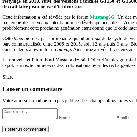
restylage en 2018, suivi des versions radicales GT350 et GT5
devrait faire peau neuve d’ici deux ans.
Cette information a été révélée par le forum
Mustang6G
. Un des me
recherche de nouveaux talents pour le développement de la 7ème g
probablement cette prochaine génération étant donné que le code intern
Cette
timeline
n’est pas surprenante quand on regarde le cycle de vie
part commercialisée entre 2006 et 2015, soit 12 ans puis 9 ans. Bi
constructeurs à revoir leur
roadmap
. Ainsi, une arrivée d’ici deux ans
La nouvelle et future Ford Mustang devrait hériter d’un design mis à
capot, la muscle car recevra des motorisations hybrides rechargeables.
Share
Laisser un commentaire
Votre adresse e-mail ne sera pas publiée.
Les champs obligatoires son