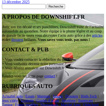
13 décembre 2025
A PROPOS DE DOWNSHIFT.FR
Avec son ton décalé et ses punchlines, Downshift traite de l’actualité
automobile au quotidien. Notre équipe à la plume légère et au coup
de gueule facile saura vous décrypter l’actu auto grâce à des
articles
et des
dossiers
brûlants.
Vous savez vous tenir, pas nous !
CONTACT & PUB
> Vous voulez contacter la rédaction du site ?
> Vous souhaitez devenir notre partenaire ?
> Vous désirez annoncer sur Downshift.fr ?
Rendez-vous sur notre page
contact
!
RUBRIQUES AUTO
Actualité auto
|
Essais
|
Marques
|
Salons
|
Dossiers
|
High-Tech
|
Jeux vidéo
|
Ecologie
|
Guides d’achat
|
Sportives
|
Supercars
|
Tuning
|
Futurs modèles
|
Nouveautés
|
Marché Auto
|
Oldschool
|