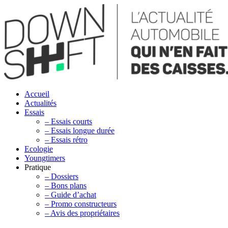
Accueil
Actualités
Essais
– Essais courts
– Essais longue durée
– Essais rétro
Ecologie
Youngtimers
Pratique
– Dossiers
– Bons plans
– Guide d’achat
– Promo constructeurs
– Avis des propriétaires