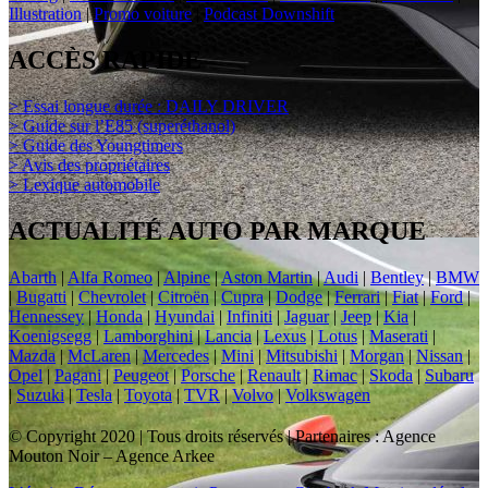
Illustration
|
Promo voiture
|
Podcast Downshift
ACCÈS RAPIDE
> Essai longue durée : DAILY DRIVER
> Guide sur l’E85 (superéthanol)
> Guide des Youngtimers
> Avis des propriétaires
> Lexique automobile
ACTUALITÉ AUTO PAR MARQUE
Abarth
|
Alfa Romeo
|
Alpine
|
Aston Martin
|
Audi
|
Bentley
|
BMW
|
Bugatti
|
Chevrolet
|
Citroën
|
Cupra
|
Dodge
|
Ferrari
|
Fiat
|
Ford
|
Hennessey
|
Honda
|
Hyundai
|
Infiniti
|
Jaguar
|
Jeep
|
Kia
|
Koenigsegg
|
Lamborghini
|
Lancia
|
Lexus
|
Lotus
|
Maserati
|
Mazda
|
McLaren
|
Mercedes
|
Mini
|
Mitsubishi
|
Morgan
|
Nissan
|
Opel
|
Pagani
|
Peugeot
|
Porsche
|
Renault
|
Rimac
|
Skoda
|
Subaru
|
Suzuki
|
Tesla
|
Toyota
|
TVR
|
Volvo
|
Volkswagen
© Copyright 2020 | Tous droits réservés | Partenaires : Agence
Mouton Noir – Agence Arkee