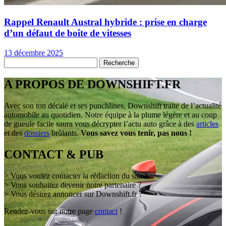
Rappel Renault Austral hybride : prise en charge
d’un défaut de boîte de vitesses
13 décembre 2025
A PROPOS DE DOWNSHIFT.FR
Avec son ton décalé et ses punchlines, Downshift traite de l’actualité
automobile au quotidien. Notre équipe à la plume légère et au coup
de gueule facile saura vous décrypter l’actu auto grâce à des
articles
et des
dossiers
brûlants.
Vous savez vous tenir, pas nous !
CONTACT & PUB
> Vous voulez contacter la rédaction du site ?
> Vous souhaitez devenir notre partenaire ?
> Vous désirez annoncer sur Downshift.fr ?
Rendez-vous sur notre page
contact
!