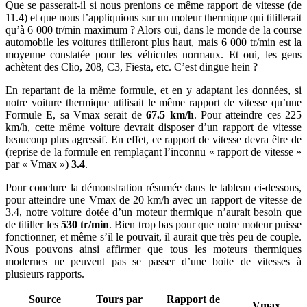
Que se passerait-il si nous prenions ce même rapport de vitesse (de
11.4) et que nous l’appliquions sur un moteur thermique qui titillerait
qu’à 6 000 tr/min maximum ? Alors oui, dans le monde de la course
automobile les voitures titilleront plus haut, mais 6 000 tr/min est la
moyenne constatée pour les véhicules normaux. Et oui, les gens
achètent des Clio, 208, C3, Fiesta, etc. C’est dingue hein ?
En repartant de la même formule, et en y adaptant les données, si
notre voiture thermique utilisait le même rapport de vitesse qu’une
Formule E, sa Vmax serait de
67.5 km/h
. Pour atteindre ces 225
km/h, cette même voiture devrait disposer d’un rapport de vitesse
beaucoup plus agressif. En effet, ce rapport de vitesse devra être de
(reprise de la formule en remplaçant l’inconnu « rapport de vitesse »
par « Vmax »)
3.4
.
Pour conclure la démonstration résumée dans le tableau ci-dessous,
pour atteindre une Vmax de 20 km/h avec un rapport de vitesse de
3.4, notre voiture dotée d’un moteur thermique n’aurait besoin que
de titiller les
530 tr/min
. Bien trop bas pour que notre moteur puisse
fonctionner, et même s’il le pouvait, il aurait que très peu de couple.
Nous pouvons ainsi affirmer que tous les moteurs thermiques
modernes ne peuvent pas se passer d’une boite de vitesses à
plusieurs rapports.
Source
Tours par
Rapport de
Vmax