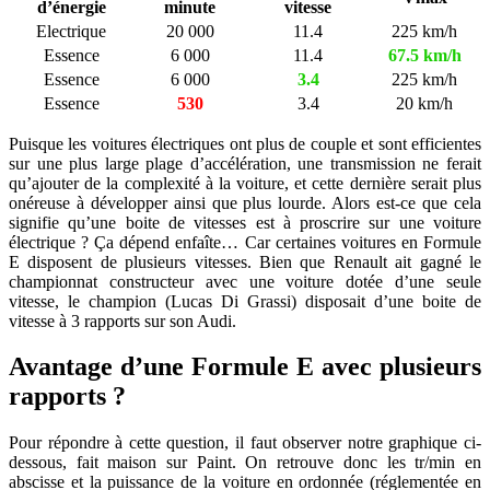
d’énergie
minute
vitesse
Electrique
20 000
11.4
225 km/h
Essence
6 000
11.4
67.5 km/h
Essence
6 000
3.4
225 km/h
Essence
530
3.4
20 km/h
Puisque les voitures électriques ont plus de couple et sont efficientes
sur une plus large plage d’accélération, une transmission ne ferait
qu’ajouter de la complexité à la voiture, et cette dernière serait plus
onéreuse à développer ainsi que plus lourde. Alors est-ce que cela
signifie qu’une boite de vitesses est à proscrire sur une voiture
électrique ? Ça dépend enfaîte… Car certaines voitures en Formule
E disposent de plusieurs vitesses. Bien que Renault ait gagné le
championnat constructeur avec une voiture dotée d’une seule
vitesse, le champion (Lucas Di Grassi) disposait d’une boite de
vitesse à 3 rapports sur son Audi.
Avantage d’une Formule E avec plusieurs
rapports ?
Pour répondre à cette question, il faut observer notre graphique ci-
dessous, fait maison sur Paint. On retrouve donc les tr/min en
abscisse et la puissance de la voiture en ordonnée (réglementée en