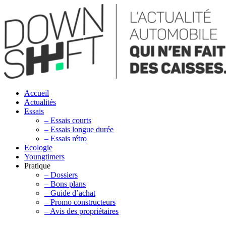
Accueil
Actualités
Essais
– Essais courts
– Essais longue durée
– Essais rétro
Ecologie
Youngtimers
Pratique
– Dossiers
– Bons plans
– Guide d’achat
– Promo constructeurs
– Avis des propriétaires