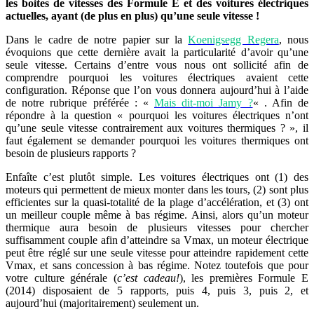
les boites de vitesses des Formule E et des voitures électriques
actuelles, ayant (de plus en plus) qu’une seule vitesse !
Dans le cadre de notre papier sur la
Koenigsegg Regera
, nous
évoquions que cette dernière avait la particularité d’avoir qu’une
seule vitesse. Certains d’entre vous nous ont sollicité afin de
comprendre pourquoi les voitures électriques avaient cette
configuration. Réponse que l’on vous donnera aujourd’hui à l’aide
de notre rubrique préférée : «
Mais dit-moi Jamy ?
« . Afin de
répondre à la question « pourquoi les voitures électriques n’ont
qu’une seule vitesse contrairement aux voitures thermiques ? », il
faut également se demander pourquoi les voitures thermiques ont
besoin de plusieurs rapports ?
Enfaîte c’est plutôt simple. Les voitures électriques ont (1) des
moteurs qui permettent de mieux monter dans les tours, (2) sont plus
efficientes sur la quasi-totalité de la plage d’accélération, et (3) ont
un meilleur couple même à bas régime. Ainsi, alors qu’un moteur
thermique aura besoin de plusieurs vitesses pour chercher
suffisamment couple afin d’atteindre sa Vmax, un moteur électrique
peut être réglé sur une seule vitesse pour atteindre rapidement cette
Vmax, et sans concession à bas régime. Notez toutefois que pour
votre culture générale (
c’est cadeau!
), les premières Formule E
(2014) disposaient de 5 rapports, puis 4, puis 3, puis 2, et
aujourd’hui (majoritairement) seulement un.