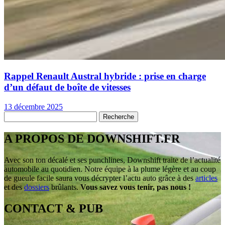
Rappel Renault Austral hybride : prise en charge
d’un défaut de boîte de vitesses
13 décembre 2025
A PROPOS DE DOWNSHIFT.FR
Avec son ton décalé et ses punchlines, Downshift traite de l’actualité
automobile au quotidien. Notre équipe à la plume légère et au coup
de gueule facile saura vous décrypter l’actu auto grâce à des
articles
et des
dossiers
brûlants.
Vous savez vous tenir, pas nous !
CONTACT & PUB