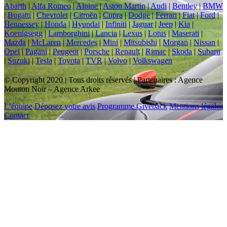
Abarth
|
Alfa Romeo
|
Alpine
|
Aston Martin
|
Audi
|
Bentley
|
BMW
|
Bugatti
|
Chevrolet
|
Citroën
|
Cupra
|
Dodge
|
Ferrari
|
Fiat
|
Ford
|
Hennessey
|
Honda
|
Hyundai
|
Infiniti
|
Jaguar
|
Jeep
|
Kia
|
Koenigsegg
|
Lamborghini
|
Lancia
|
Lexus
|
Lotus
|
Maserati
|
Mazda
|
McLaren
|
Mercedes
|
Mini
|
Mitsubishi
|
Morgan
|
Nissan
|
Opel
|
Pagani
|
Peugeot
|
Porsche
|
Renault
|
Rimac
|
Skoda
|
Subaru
|
Suzuki
|
Tesla
|
Toyota
|
TVR
|
Volvo
|
Volkswagen
© Copyright 2020 | Tous droits réservés | Partenaires : Agence
Mouton Noir – Agence Arkee
L’équipe
Déposez votre avis
Programme Giveback
Mentions légales
Contact