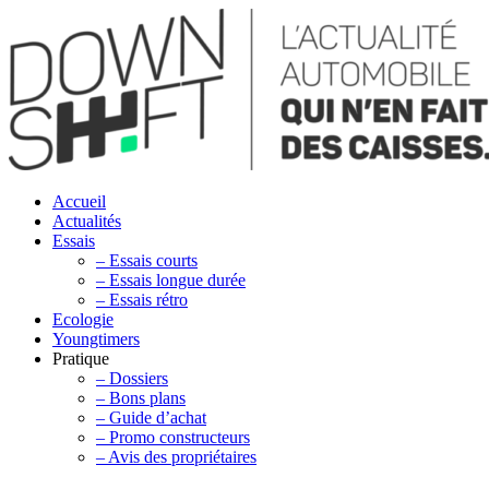
Accueil
Actualités
Essais
– Essais courts
– Essais longue durée
– Essais rétro
Ecologie
Youngtimers
Pratique
– Dossiers
– Bons plans
– Guide d’achat
– Promo constructeurs
– Avis des propriétaires