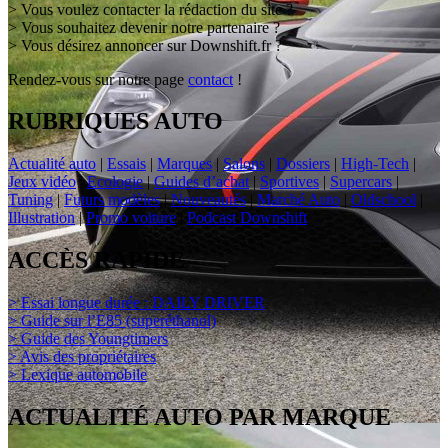
> Vous voulez contacter la rédaction du site ?
> Vous souhaitez devenir notre partenaire ?
> Vous désirez annoncer sur Downshift.fr ?
Rendez-vous sur notre page
contact
!
RUBRIQUES AUTO
Actualité auto
|
Essais
|
Marques
|
Salons
|
Dossiers
|
High-Tech
|
Jeux vidéo
|
Ecologie
|
Guides d’achat
|
Sportives
|
Supercars
|
Tuning
|
Futurs modèles
|
Nouveautés
|
Marché Auto
|
Oldschool
|
Illustration
|
Promo voiture
|
Podcast Downshift
ACCÈS RAPIDE
> Essai longue durée : DAILY DRIVER
> Guide sur l’E85 (superéthanol)
> Guide des Youngtimers
> Avis des propriétaires
> Lexique automobile
ACTUALITÉ AUTO PAR MARQUE