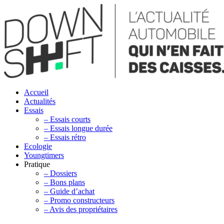
Accueil
Actualités
Essais
– Essais courts
– Essais longue durée
– Essais rétro
Ecologie
Youngtimers
Pratique
– Dossiers
– Bons plans
– Guide d’achat
– Promo constructeurs
– Avis des propriétaires