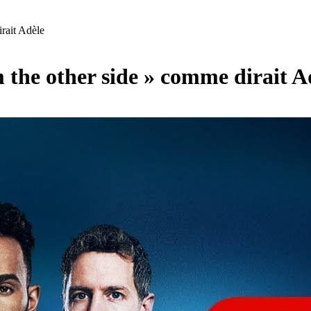
rait Adèle
m the other side » comme dirait A