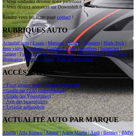
> Vous souhaitez devenir notre partenaire ?
> Vous désirez annoncer sur Downshift.fr ?
Rendez-vous sur notre page
contact
!
RUBRIQUES AUTO
Actualité auto
|
Essais
|
Marques
|
Salons
|
Dossiers
|
High-Tech
|
Jeux vidéo
|
Ecologie
|
Guides d’achat
|
Sportives
|
Supercars
|
Tuning
|
Futurs modèles
|
Nouveautés
|
Marché Auto
|
Oldschool
|
Illustration
|
Promo voiture
|
Podcast Downshift
ACCÈS RAPIDE
> Essai longue durée : DAILY DRIVER
> Guide sur l’E85 (superéthanol)
> Guide des Youngtimers
> Avis des propriétaires
> Lexique automobile
ACTUALITÉ AUTO PAR MARQUE
Abarth
|
Alfa Romeo
|
Alpine
|
Aston Martin
|
Audi
|
Bentley
|
BMW