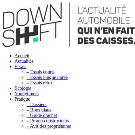
Accueil
Actualités
Essais
– Essais courts
– Essais longue durée
– Essais rétro
Ecologie
Youngtimers
Pratique
– Dossiers
– Bons plans
– Guide d’achat
– Promo constructeurs
– Avis des propriétaires