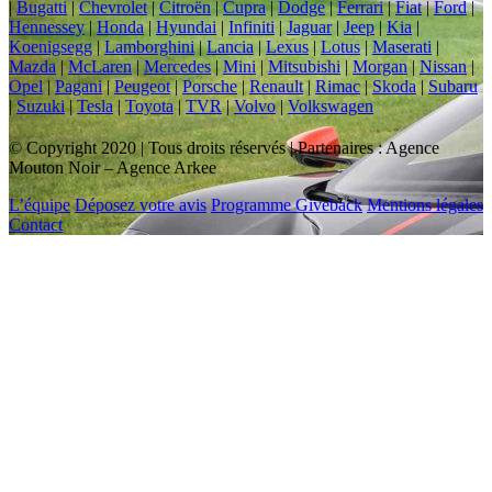
|
Bugatti
|
Chevrolet
|
Citroën
|
Cupra
|
Dodge
|
Ferrari
|
Fiat
|
Ford
|
Hennessey
|
Honda
|
Hyundai
|
Infiniti
|
Jaguar
|
Jeep
|
Kia
|
Koenigsegg
|
Lamborghini
|
Lancia
|
Lexus
|
Lotus
|
Maserati
|
Mazda
|
McLaren
|
Mercedes
|
Mini
|
Mitsubishi
|
Morgan
|
Nissan
|
Opel
|
Pagani
|
Peugeot
|
Porsche
|
Renault
|
Rimac
|
Skoda
|
Subaru
|
Suzuki
|
Tesla
|
Toyota
|
TVR
|
Volvo
|
Volkswagen
© Copyright 2020 | Tous droits réservés | Partenaires : Agence
Mouton Noir – Agence Arkee
L’équipe
Déposez votre avis
Programme Giveback
Mentions légales
Contact