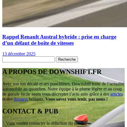
Rappel Renault Austral hybride : prise en charge
d’un défaut de boîte de vitesses
13 décembre 2025
A PROPOS DE DOWNSHIFT.FR
Avec son ton décalé et ses punchlines, Downshift traite de l’actualité
automobile au quotidien. Notre équipe à la plume légère et au coup
de gueule facile saura vous décrypter l’actu auto grâce à des
articles
et des
dossiers
brûlants.
Vous savez vous tenir, pas nous !
CONTACT & PUB
> Vous voulez contacter la rédaction du site ?