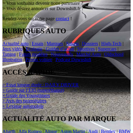
> Vous souhaitez devenir notre partenaire ?
> Vous désirez annoncer sur Downshift.fr ?
Rendez-vous sur notre page
contact
!
RUBRIQUES AUTO
Actualité auto
|
Essais
|
Marques
|
Salons
|
Dossiers
|
High-Tech
|
Jeux vidéo
|
Ecologie
|
Guides d’achat
|
Sportives
|
Supercars
|
Tuning
|
Futurs modèles
|
Nouveautés
|
Marché Auto
|
Oldschool
|
Illustration
|
Promo voiture
|
Podcast Downshift
ACCÈS RAPIDE
> Essai longue durée : DAILY DRIVER
> Guide sur l’E85 (superéthanol)
> Guide des Youngtimers
> Avis des propriétaires
> Lexique automobile
ACTUALITÉ AUTO PAR MARQUE
Abarth
|
Alfa Romeo
|
Alpine
|
Aston Martin
|
Audi
|
Bentley
|
BMW