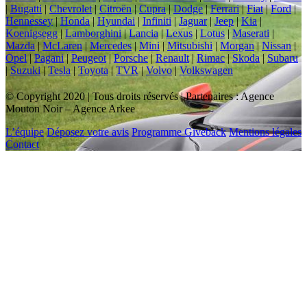
|
Bugatti
|
Chevrolet
|
Citroën
|
Cupra
|
Dodge
|
Ferrari
|
Fiat
|
Ford
|
Hennessey
|
Honda
|
Hyundai
|
Infiniti
|
Jaguar
|
Jeep
|
Kia
|
Koenigsegg
|
Lamborghini
|
Lancia
|
Lexus
|
Lotus
|
Maserati
|
Mazda
|
McLaren
|
Mercedes
|
Mini
|
Mitsubishi
|
Morgan
|
Nissan
|
Opel
|
Pagani
|
Peugeot
|
Porsche
|
Renault
|
Rimac
|
Skoda
|
Subaru
|
Suzuki
|
Tesla
|
Toyota
|
TVR
|
Volvo
|
Volkswagen
© Copyright 2020 | Tous droits réservés | Partenaires : Agence
Mouton Noir – Agence Arkee
L’équipe
Déposez votre avis
Programme Giveback
Mentions légales
Contact