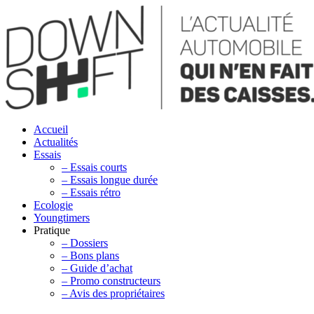
Accueil
Actualités
Essais
– Essais courts
– Essais longue durée
– Essais rétro
Ecologie
Youngtimers
Pratique
– Dossiers
– Bons plans
– Guide d’achat
– Promo constructeurs
– Avis des propriétaires