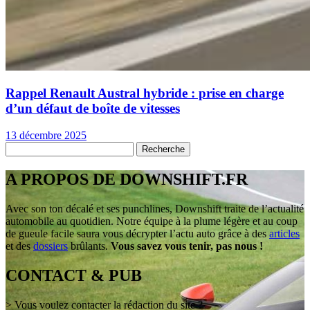
Rappel Renault Austral hybride : prise en charge
d’un défaut de boîte de vitesses
13 décembre 2025
A PROPOS DE DOWNSHIFT.FR
Avec son ton décalé et ses punchlines, Downshift traite de l’actualité
automobile au quotidien. Notre équipe à la plume légère et au coup
de gueule facile saura vous décrypter l’actu auto grâce à des
articles
et des
dossiers
brûlants.
Vous savez vous tenir, pas nous !
CONTACT & PUB
> Vous voulez contacter la rédaction du site ?