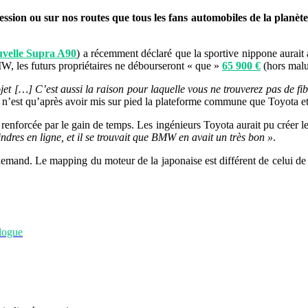
ion ou sur nos routes que tous les fans automobiles de la planète 
uvelle Supra A90
) a récemment déclaré que la sportive nippone aurait 
W, les futurs propriétaires ne débourseront « que »
65 900 €
(hors malu
ojet […] C’est aussi la raison pour laquelle vous ne trouverez pas de fi
e n’est qu’après avoir mis sur pied la plateforme commune que Toyota et
 renforcée par le gain de temps. Les ingénieurs Toyota aurait pu créer l
indres en ligne, et il se trouvait que BMW en avait un très bon »
.
lemand. Le mapping du moteur de la japonaise est différent de celui de l
alogue