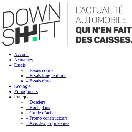
Accueil
Actualités
Essais
– Essais courts
– Essais longue durée
– Essais rétro
Ecologie
Youngtimers
Pratique
– Dossiers
– Bons plans
– Guide d’achat
– Promo constructeurs
– Avis des propriétaires