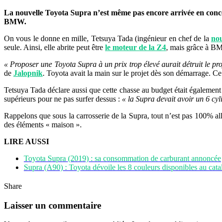
La nouvelle Toyota Supra n’est même pas encore arrivée en concess
BMW.
On vous le donne en mille, Tetsuya Tada (ingénieur en chef de la
no
seule. Ainsi, elle abrite peut être
le moteur de la Z4
, mais grâce à BM
« Proposer une Toyota Supra à un prix trop élevé aurait détruit le pr
de
Jalopnik
. Toyota avait la main sur le projet dès son démarrage. C
Tetsuya Tada déclare aussi que cette chasse au budget était également
supérieurs pour ne pas surfer dessus :
« la Supra devait avoir un 6 cyl
Rappelons que sous la carrosserie de la Supra, tout n’est pas 100% al
des éléments « maison ».
LIRE AUSSI
Toyota Supra (2019) : sa consommation de carburant annoncée
Supra (A90) : Toyota dévoile les 8 couleurs disponibles au cat
Share
Laisser un commentaire