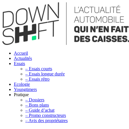
Accueil
Actualités
Essais
– Essais courts
– Essais longue durée
– Essais rétro
Ecologie
Youngtimers
Pratique
– Dossiers
– Bons plans
– Guide d’achat
– Promo constructeurs
– Avis des propriétaires