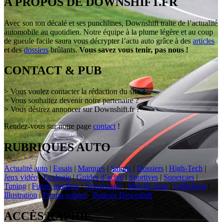
A PROPOS DE DOWNSHIFT.FR
Avec son ton décalé et ses punchlines, Downshift traite de l’actualité
automobile au quotidien. Notre équipe à la plume légère et au coup
de gueule facile saura vous décrypter l’actu auto grâce à des
articles
et des
dossiers
brûlants.
Vous savez vous tenir, pas nous !
CONTACT & PUB
> Vous voulez contacter la rédaction du site ?
> Vous souhaitez devenir notre partenaire ?
> Vous désirez annoncer sur Downshift.fr ?
Rendez-vous sur notre page
contact
!
RUBRIQUES AUTO
Actualité auto
|
Essais
|
Marques
|
Salons
|
Dossiers
|
High-Tech
|
Jeux vidéo
|
Ecologie
|
Guides d’achat
|
Sportives
|
Supercars
|
Tuning
|
Futurs modèles
|
Nouveautés
|
Marché Auto
|
Oldschool
|
Illustration
|
Promo voiture
|
Podcast Downshift
ACCÈS RAPIDE