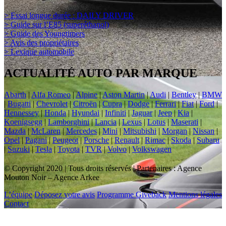
> Essai longue durée : DAILY DRIVER
> Guide sur l’E85 (superéthanol)
> Guide des Youngtimers
> Avis des propriétaires
> Lexique automobile
ACTUALITÉ AUTO PAR MARQUE
Abarth
|
Alfa Romeo
|
Alpine
|
Aston Martin
|
Audi
|
Bentley
|
BMW
|
Bugatti
|
Chevrolet
|
Citroën
|
Cupra
|
Dodge
|
Ferrari
|
Fiat
|
Ford
|
Hennessey
|
Honda
|
Hyundai
|
Infiniti
|
Jaguar
|
Jeep
|
Kia
|
Koenigsegg
|
Lamborghini
|
Lancia
|
Lexus
|
Lotus
|
Maserati
|
Mazda
|
McLaren
|
Mercedes
|
Mini
|
Mitsubishi
|
Morgan
|
Nissan
|
Opel
|
Pagani
|
Peugeot
|
Porsche
|
Renault
|
Rimac
|
Skoda
|
Subaru
|
Suzuki
|
Tesla
|
Toyota
|
TVR
|
Volvo
|
Volkswagen
© Copyright 2020 | Tous droits réservés | Partenaires : Agence
Mouton Noir – Agence Arkee
L’équipe
Déposez votre avis
Programme Giveback
Mentions légales
Contact