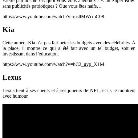
Alerte patriotisme ! A quoi vous vous attendiez ? A un Super Bowl
sans publicités patriotiques ? Que vous êtes naïfs…
https://www.youtube.com/watch?v=msllMWcmC08
Kia
Cette année, Kia n’a pas fait péter les budgets avec des célébrités. A
la place, il montre ce qui a été fait avec un tel budget, soit en
investissant dans l’éducation.
https://www.youtube.com/watch?v=hC2_gyp_X1M
Lexus
Lexus tient à ses clients et à ses joueurs de NFL, et ils le montrent
avec humour