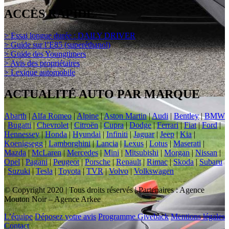
ACCÈS RAPIDE
> Essai longue durée : DAILY DRIVER
> Guide sur l’E85 (superéthanol)
> Guide des Youngtimers
> Avis des propriétaires
> Lexique automobile
ACTUALITÉ AUTO PAR MARQUE
Abarth
|
Alfa Romeo
|
Alpine
|
Aston Martin
|
Audi
|
Bentley
|
BMW
|
Bugatti
|
Chevrolet
|
Citroën
|
Cupra
|
Dodge
|
Ferrari
|
Fiat
|
Ford
|
Hennessey
|
Honda
|
Hyundai
|
Infiniti
|
Jaguar
|
Jeep
|
Kia
|
Koenigsegg
|
Lamborghini
|
Lancia
|
Lexus
|
Lotus
|
Maserati
|
Mazda
|
McLaren
|
Mercedes
|
Mini
|
Mitsubishi
|
Morgan
|
Nissan
|
Opel
|
Pagani
|
Peugeot
|
Porsche
|
Renault
|
Rimac
|
Skoda
|
Subaru
|
Suzuki
|
Tesla
|
Toyota
|
TVR
|
Volvo
|
Volkswagen
© Copyright 2020 | Tous droits réservés | Partenaires : Agence
Mouton Noir – Agence Arkee
L’équipe
Déposez votre avis
Programme Giveback
Mentions légales
Contact