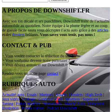
A PROPOS DE DOWNSHIFT.FR
Avec son ton décalé et ses punchlines, Downshift traite de l’actualité
automobile au quotidien. Notre équipe à la plume légère et au coup
de gueule facile saura vous décrypter l’actu auto grâce à des
articles
et des
dossiers
brûlants.
Vous savez vous tenir, pas nous !
CONTACT & PUB
> Vous voulez contacter la rédaction du site ?
> Vous souhaitez devenir notre partenaire ?
> Vous désirez annoncer sur Downshift.fr ?
Rendez-vous sur notre page
contact
!
RUBRIQUES AUTO
Actualité auto
|
Essais
|
Marques
|
Salons
|
Dossiers
|
High-Tech
|
Jeux vidéo
|
Ecologie
|
Guides d’achat
|
Sportives
|
Supercars
|
Tuning
|
Futurs modèles
|
Nouveautés
|
Marché Auto
|
Oldschool
|
Illustration
|
Promo voiture
|
Podcast Downshift