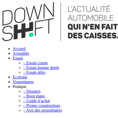
Accueil
Actualités
Essais
– Essais courts
– Essais longue durée
– Essais rétro
Ecologie
Youngtimers
Pratique
– Dossiers
– Bons plans
– Guide d’achat
– Promo constructeurs
– Avis des propriétaires