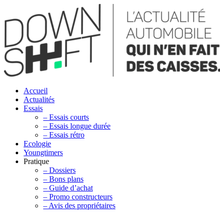
Accueil
Actualités
Essais
– Essais courts
– Essais longue durée
– Essais rétro
Ecologie
Youngtimers
Pratique
– Dossiers
– Bons plans
– Guide d’achat
– Promo constructeurs
– Avis des propriétaires