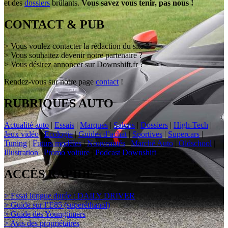
et des
dossiers
brûlants.
Vous savez vous tenir, pas nous !
CONTACT & PUB
> Vous voulez contacter la rédaction du site ?
> Vous souhaitez devenir notre partenaire ?
> Vous désirez annoncer sur Downshift.fr ?
Rendez-vous sur notre page
contact
!
RUBRIQUES AUTO
Actualité auto
|
Essais
|
Marques
|
Salons
|
Dossiers
|
High-Tech
|
Jeux vidéo
|
Ecologie
|
Guides d’achat
|
Sportives
|
Supercars
|
Tuning
|
Futurs modèles
|
Nouveautés
|
Marché Auto
|
Oldschool
|
Illustration
|
Promo voiture
|
Podcast Downshift
ACCÈS RAPIDE
> Essai longue durée : DAILY DRIVER
> Guide sur l’E85 (superéthanol)
> Guide des Youngtimers
> Avis des propriétaires