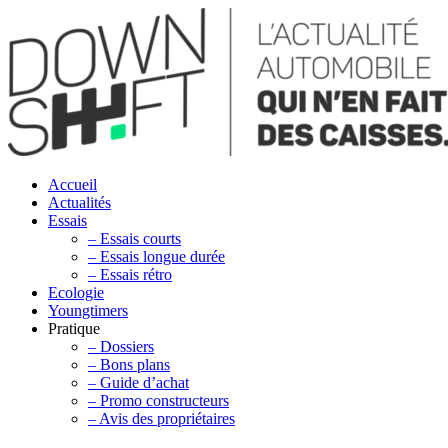
Accueil
Actualités
Essais
– Essais courts
– Essais longue durée
– Essais rétro
Ecologie
Youngtimers
Pratique
– Dossiers
– Bons plans
– Guide d’achat
– Promo constructeurs
– Avis des propriétaires