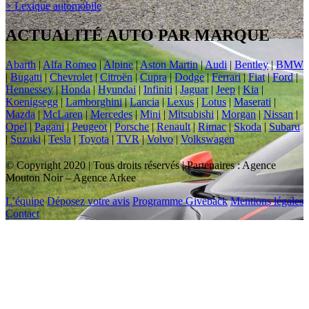
> Lexique automobile
ACTUALITÉ AUTO PAR MARQUE
Abarth
|
Alfa Romeo
|
Alpine
|
Aston Martin
|
Audi
|
Bentley
|
BMW
|
Bugatti
|
Chevrolet
|
Citroën
|
Cupra
|
Dodge
|
Ferrari
|
Fiat
|
Ford
|
Hennessey
|
Honda
|
Hyundai
|
Infiniti
|
Jaguar
|
Jeep
|
Kia
|
Koenigsegg
|
Lamborghini
|
Lancia
|
Lexus
|
Lotus
|
Maserati
|
Mazda
|
McLaren
|
Mercedes
|
Mini
|
Mitsubishi
|
Morgan
|
Nissan
|
Opel
|
Pagani
|
Peugeot
|
Porsche
|
Renault
|
Rimac
|
Skoda
|
Subaru
|
Suzuki
|
Tesla
|
Toyota
|
TVR
|
Volvo
|
Volkswagen
© Copyright 2020 | Tous droits réservés | Partenaires : Agence
Mouton Noir – Agence Arkee
L’équipe
Déposez votre avis
Programme Giveback
Mentions légales
Contact