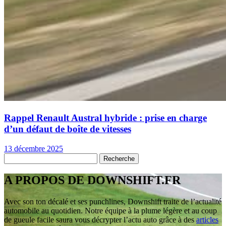
Rappel Renault Austral hybride : prise en charge
d’un défaut de boîte de vitesses
13 décembre 2025
A PROPOS DE DOWNSHIFT.FR
Avec son ton décalé et ses punchlines, Downshift traite de l’actualité
automobile au quotidien. Notre équipe à la plume légère et au coup
de gueule facile saura vous décrypter l’actu auto grâce à des
articles