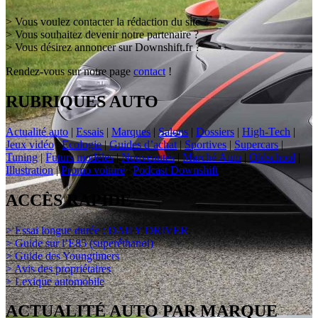
> Vous voulez contacter la rédaction du site ?
> Vous souhaitez devenir notre partenaire ?
> Vous désirez annoncer sur Downshift.fr ?
Rendez-vous sur notre page
contact
!
RUBRIQUES AUTO
Actualité auto
|
Essais
|
Marques
|
Salons
|
Dossiers
|
High-Tech
|
Jeux vidéo
|
Ecologie
|
Guides d’achat
|
Sportives
|
Supercars
|
Tuning
|
Futurs modèles
|
Nouveautés
|
Marché Auto
|
Oldschool
|
Illustration
|
Promo voiture
|
Podcast Downshift
ACCÈS RAPIDE
> Essai longue durée : DAILY DRIVER
> Guide sur l’E85 (superéthanol)
> Guide des Youngtimers
> Avis des propriétaires
> Lexique automobile
ACTUALITÉ AUTO PAR MARQUE