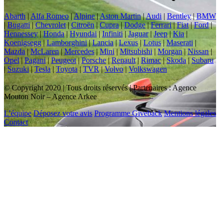
Abarth
|
Alfa Romeo
|
Alpine
|
Aston Martin
|
Audi
|
Bentley
|
BMW
|
Bugatti
|
Chevrolet
|
Citroën
|
Cupra
|
Dodge
|
Ferrari
|
Fiat
|
Ford
|
Hennessey
|
Honda
|
Hyundai
|
Infiniti
|
Jaguar
|
Jeep
|
Kia
|
Koenigsegg
|
Lamborghini
|
Lancia
|
Lexus
|
Lotus
|
Maserati
|
Mazda
|
McLaren
|
Mercedes
|
Mini
|
Mitsubishi
|
Morgan
|
Nissan
|
Opel
|
Pagani
|
Peugeot
|
Porsche
|
Renault
|
Rimac
|
Skoda
|
Subaru
|
Suzuki
|
Tesla
|
Toyota
|
TVR
|
Volvo
|
Volkswagen
© Copyright 2020 | Tous droits réservés | Partenaires : Agence
Mouton Noir – Agence Arkee
L’équipe
Déposez votre avis
Programme Giveback
Mentions légales
Contact