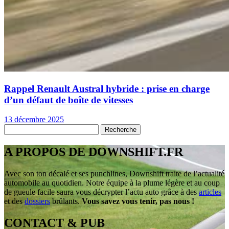
Rappel Renault Austral hybride : prise en charge
d’un défaut de boîte de vitesses
13 décembre 2025
A PROPOS DE DOWNSHIFT.FR
Avec son ton décalé et ses punchlines, Downshift traite de l’actualité
automobile au quotidien. Notre équipe à la plume légère et au coup
de gueule facile saura vous décrypter l’actu auto grâce à des
articles
et des
dossiers
brûlants.
Vous savez vous tenir, pas nous !
CONTACT & PUB