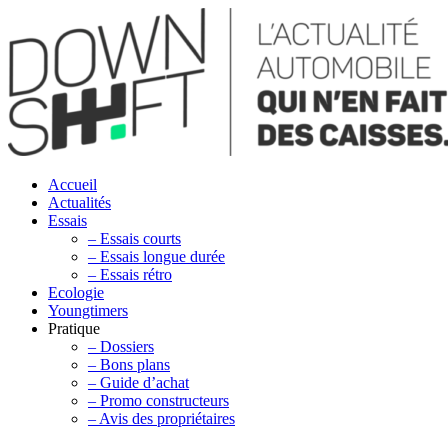
Accueil
Actualités
Essais
– Essais courts
– Essais longue durée
– Essais rétro
Ecologie
Youngtimers
Pratique
– Dossiers
– Bons plans
– Guide d’achat
– Promo constructeurs
– Avis des propriétaires