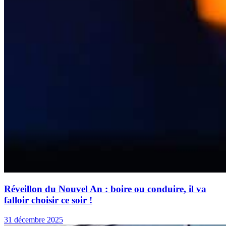
Réveillon du Nouvel An : boire ou conduire, il va
falloir choisir ce soir !
31 décembre 2025