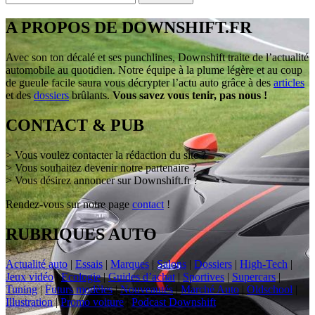
A PROPOS DE DOWNSHIFT.FR
Avec son ton décalé et ses punchlines, Downshift traite de l’actualité
automobile au quotidien. Notre équipe à la plume légère et au coup
de gueule facile saura vous décrypter l’actu auto grâce à des
articles
et des
dossiers
brûlants.
Vous savez vous tenir, pas nous !
CONTACT & PUB
> Vous voulez contacter la rédaction du site ?
> Vous souhaitez devenir notre partenaire ?
> Vous désirez annoncer sur Downshift.fr ?
Rendez-vous sur notre page
contact
!
RUBRIQUES AUTO
Actualité auto
|
Essais
|
Marques
|
Salons
|
Dossiers
|
High-Tech
|
Jeux vidéo
|
Ecologie
|
Guides d’achat
|
Sportives
|
Supercars
|
Tuning
|
Futurs modèles
|
Nouveautés
|
Marché Auto
|
Oldschool
|
Illustration
|
Promo voiture
|
Podcast Downshift