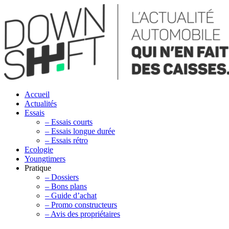
Accueil
Actualités
Essais
– Essais courts
– Essais longue durée
– Essais rétro
Ecologie
Youngtimers
Pratique
– Dossiers
– Bons plans
– Guide d’achat
– Promo constructeurs
– Avis des propriétaires