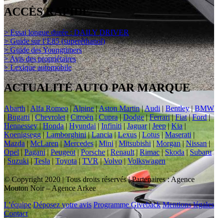
ACCÈS RAPIDE
> Essai longue durée : DAILY DRIVER
> Guide sur l’E85 (superéthanol)
> Guide des Youngtimers
> Avis des propriétaires
> Lexique automobile
ACTUALITÉ AUTO PAR MARQUE
Abarth
|
Alfa Romeo
|
Alpine
|
Aston Martin
|
Audi
|
Bentley
|
BMW
|
Bugatti
|
Chevrolet
|
Citroën
|
Cupra
|
Dodge
|
Ferrari
|
Fiat
|
Ford
|
Hennessey
|
Honda
|
Hyundai
|
Infiniti
|
Jaguar
|
Jeep
|
Kia
|
Koenigsegg
|
Lamborghini
|
Lancia
|
Lexus
|
Lotus
|
Maserati
|
Mazda
|
McLaren
|
Mercedes
|
Mini
|
Mitsubishi
|
Morgan
|
Nissan
|
Opel
|
Pagani
|
Peugeot
|
Porsche
|
Renault
|
Rimac
|
Skoda
|
Subaru
|
Suzuki
|
Tesla
|
Toyota
|
TVR
|
Volvo
|
Volkswagen
© Copyright 2020 | Tous droits réservés | Partenaires : Agence
Mouton Noir – Agence Arkee
L’équipe
Déposez votre avis
Programme Giveback
Mentions légales
Contact