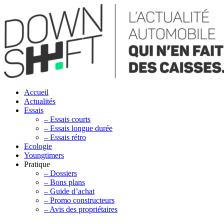
Accueil
Actualités
Essais
– Essais courts
– Essais longue durée
– Essais rétro
Ecologie
Youngtimers
Pratique
– Dossiers
– Bons plans
– Guide d’achat
– Promo constructeurs
– Avis des propriétaires