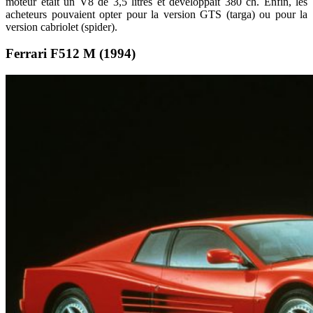
moteur était un V8 de 3,5 litres et développait 380 ch. Enfin, les
acheteurs pouvaient opter pour la version GTS (targa) ou pour la
version cabriolet (spider).
Ferrari F512 M (1994)