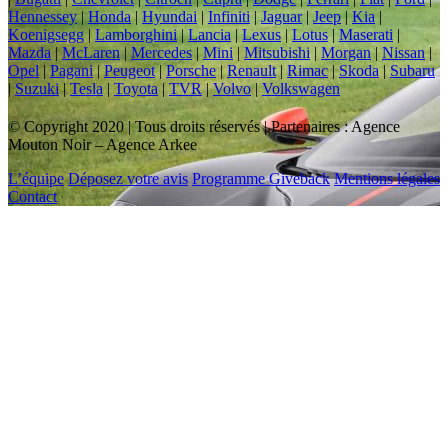
Hennessey
|
Honda
|
Hyundai
|
Infiniti
|
Jaguar
|
Jeep
|
Kia
|
Koenigsegg
|
Lamborghini
|
Lancia
|
Lexus
|
Lotus
|
Maserati
|
Mazda
|
McLaren
|
Mercedes
|
Mini
|
Mitsubishi
|
Morgan
|
Nissan
|
Opel
|
Pagani
|
Peugeot
|
Porsche
|
Renault
|
Rimac
|
Skoda
|
Subaru
|
Suzuki
|
Tesla
|
Toyota
|
TVR
|
Volvo
|
Volkswagen
© Copyright 2020 | Tous droits réservés | Partenaires : Agence
Mouton Noir – Agence Arkee
L’équipe
Déposez votre avis
Programme Giveback
Mentions légales
Contact