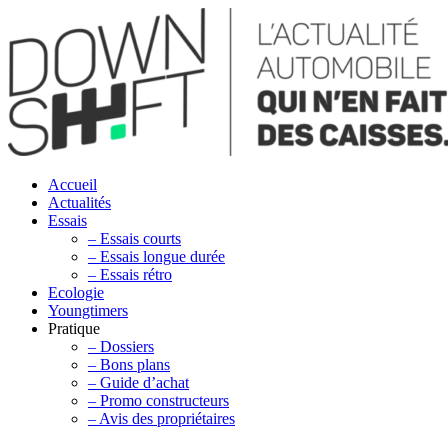
Accueil
Actualités
Essais
– Essais courts
– Essais longue durée
– Essais rétro
Ecologie
Youngtimers
Pratique
– Dossiers
– Bons plans
– Guide d’achat
– Promo constructeurs
– Avis des propriétaires