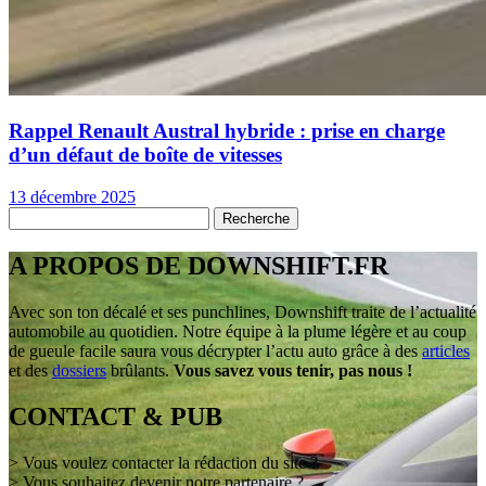
Rappel Renault Austral hybride : prise en charge
d’un défaut de boîte de vitesses
13 décembre 2025
A PROPOS DE DOWNSHIFT.FR
Avec son ton décalé et ses punchlines, Downshift traite de l’actualité
automobile au quotidien. Notre équipe à la plume légère et au coup
de gueule facile saura vous décrypter l’actu auto grâce à des
articles
et des
dossiers
brûlants.
Vous savez vous tenir, pas nous !
CONTACT & PUB
> Vous voulez contacter la rédaction du site ?
> Vous souhaitez devenir notre partenaire ?