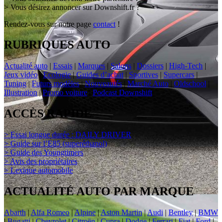
> Vous désirez annoncer sur Downshift.fr ?
Rendez-vous sur notre page
contact
!
RUBRIQUES AUTO
Actualité auto
|
Essais
|
Marques
|
Salons
|
Dossiers
|
High-Tech
|
Jeux vidéo
|
Ecologie
|
Guides d’achat
|
Sportives
|
Supercars
|
Tuning
|
Futurs modèles
|
Nouveautés
|
Marché Auto
|
Oldschool
|
Illustration
|
Promo voiture
|
Podcast Downshift
ACCÈS RAPIDE
> Essai longue durée : DAILY DRIVER
> Guide sur l’E85 (superéthanol)
> Guide des Youngtimers
> Avis des propriétaires
> Lexique automobile
ACTUALITÉ AUTO PAR MARQUE
Abarth
|
Alfa Romeo
|
Alpine
|
Aston Martin
|
Audi
|
Bentley
|
BMW
|
Bugatti
|
Chevrolet
|
Citroën
|
Cupra
|
Dodge
|
Ferrari
|
Fiat
|
Ford
|