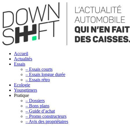
Accueil
Actualités
Essais
– Essais courts
– Essais longue durée
– Essais rétro
Ecologie
Youngtimers
Pratique
– Dossiers
– Bons plans
– Guide d’achat
– Promo constructeurs
– Avis des propriétaires