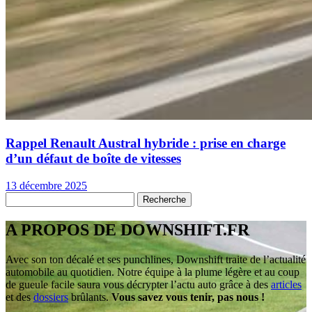
Rappel Renault Austral hybride : prise en charge
d’un défaut de boîte de vitesses
13 décembre 2025
A PROPOS DE DOWNSHIFT.FR
Avec son ton décalé et ses punchlines, Downshift traite de l’actualité
automobile au quotidien. Notre équipe à la plume légère et au coup
de gueule facile saura vous décrypter l’actu auto grâce à des
articles
et des
dossiers
brûlants.
Vous savez vous tenir, pas nous !