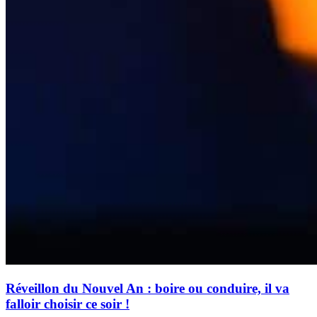
Réveillon du Nouvel An : boire ou conduire, il va
falloir choisir ce soir !