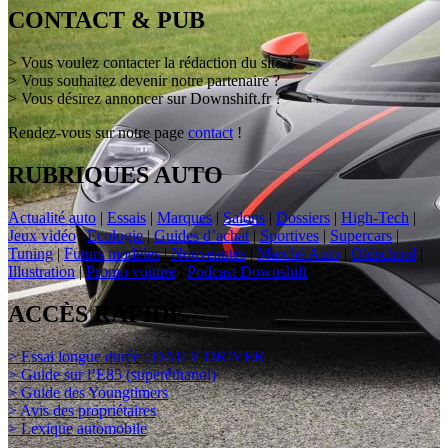
CONTACT & PUB
> Vous voulez contacter la rédaction du site ?
> Vous souhaitez devenir notre partenaire ?
> Vous désirez annoncer sur Downshift.fr ?
Rendez-vous sur notre page
contact
!
RUBRIQUES AUTO
Actualité auto
|
Essais
|
Marques
|
Salons
|
Dossiers
|
High-Tech
|
Jeux vidéo
|
Ecologie
|
Guides d’achat
|
Sportives
|
Supercars
|
Tuning
|
Futurs modèles
|
Nouveautés
|
Marché Auto
|
Oldschool
|
Illustration
|
Promo voiture
|
Podcast Downshift
ACCÈS RAPIDE
> Essai longue durée : DAILY DRIVER
> Guide sur l’E85 (superéthanol)
> Guide des Youngtimers
> Avis des propriétaires
> Lexique automobile