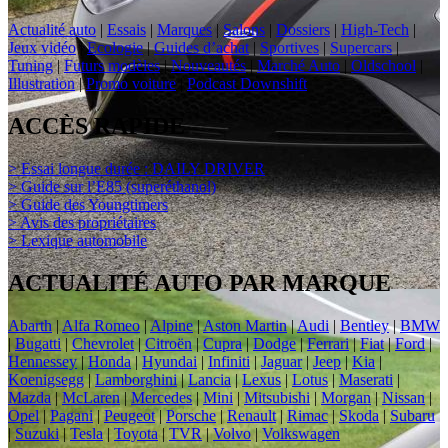
Actualité auto
|
Essais
|
Marques
|
Salons
|
Dossiers
|
High-Tech
|
Jeux vidéo
|
Ecologie
|
Guides d’achat
|
Sportives
|
Supercars
|
Tuning
|
Futurs modèles
|
Nouveautés
|
Marché Auto
|
Oldschool
|
Illustration
|
Promo voiture
|
Podcast Downshift
ACCÈS RAPIDE
> Essai longue durée : DAILY DRIVER
> Guide sur l’E85 (superéthanol)
> Guide des Youngtimers
> Avis des propriétaires
> Lexique automobile
ACTUALITÉ AUTO PAR MARQUE
Abarth
|
Alfa Romeo
|
Alpine
|
Aston Martin
|
Audi
|
Bentley
|
BMW
|
Bugatti
|
Chevrolet
|
Citroën
|
Cupra
|
Dodge
|
Ferrari
|
Fiat
|
Ford
|
Hennessey
|
Honda
|
Hyundai
|
Infiniti
|
Jaguar
|
Jeep
|
Kia
|
Koenigsegg
|
Lamborghini
|
Lancia
|
Lexus
|
Lotus
|
Maserati
|
Mazda
|
McLaren
|
Mercedes
|
Mini
|
Mitsubishi
|
Morgan
|
Nissan
|
Opel
|
Pagani
|
Peugeot
|
Porsche
|
Renault
|
Rimac
|
Skoda
|
Subaru
|
Suzuki
|
Tesla
|
Toyota
|
TVR
|
Volvo
|
Volkswagen