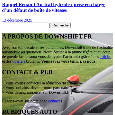
Rappel Renault Austral hybride : prise en charge
d’un défaut de boîte de vitesses
13 décembre 2025
A PROPOS DE DOWNSHIFT.FR
Avec son ton décalé et ses punchlines, Downshift traite de l’actualité
automobile au quotidien. Notre équipe à la plume légère et au coup
de gueule facile saura vous décrypter l’actu auto grâce à des
articles
et des
dossiers
brûlants.
Vous savez vous tenir, pas nous !
CONTACT & PUB
> Vous voulez contacter la rédaction du site ?
> Vous souhaitez devenir notre partenaire ?
> Vous désirez annoncer sur Downshift.fr ?
Rendez-vous sur notre page
contact
!
RUBRIQUES AUTO