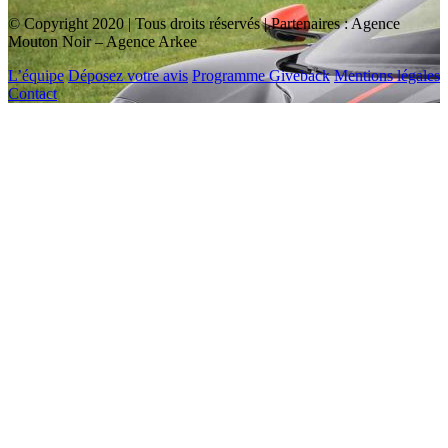
© Copyright 2020 | Tous droits réservés | Partenaires : Agence
Mouton Noir – Agence Arkee
L’équipe
Déposez votre avis
Programme Giveback
Mentions légales
Contact