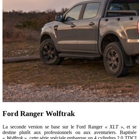
Ford Ranger Wolftrak
La seconde version se base sur le Ford Ranger
« XLT »
, et se
destine plutôt aux professionnels ou aux aventuriers. Baptisée
« Wolftrak »
, cette série spéciale embarque un 4 cylindres 2.0 TDCI