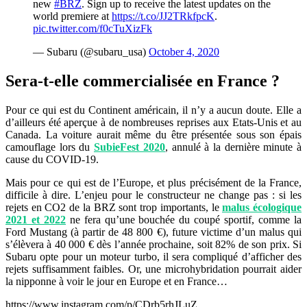
new
#BRZ
. Sign up to receive the latest updates on the
world premiere at
https://t.co/JJ2TRkfpcK
.
pic.twitter.com/f0cTuXizFk
— Subaru (@subaru_usa)
October 4, 2020
Sera-t-elle commercialisée en France ?
Pour ce qui est du Continent américain, il n’y a aucun doute. Elle a
d’ailleurs été aperçue à de nombreuses reprises aux Etats-Unis et au
Canada. La voiture aurait même du être présentée sous son épais
camouflage lors du
SubieFest 2020
, annulé à la dernière minute à
cause du COVID-19.
Mais pour ce qui est de l’Europe, et plus précisément de la France,
difficile à dire. L’enjeu pour le constructeur ne change pas : si les
rejets en CO2 de la BRZ sont trop importants, le
malus écologique
2021 et 2022
ne fera qu’une bouchée du coupé sportif, comme la
Ford Mustang (à partir de 48 800 €), future victime d’un malus qui
s’élèvera à 40 000 € dès l’année prochaine, soit 82% de son prix. Si
Subaru opte pour un moteur turbo, il sera compliqué d’afficher des
rejets suffisamment faibles. Or, une microhybridation pourrait aider
la nipponne à voir le jour en Europe et en France…
https://www.instagram.com/p/CDrb5rhJLuZ