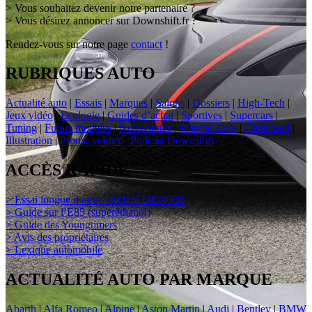
> Vous souhaitez devenir notre partenaire ?
> Vous désirez annoncer sur Downshift.fr ?
Rendez-vous sur notre page
contact
!
RUBRIQUES AUTO
Actualité auto
|
Essais
|
Marques
|
Salons
|
Dossiers
|
High-Tech
|
Jeux vidéo
|
Ecologie
|
Guides d’achat
|
Sportives
|
Supercars
|
Tuning
|
Futurs modèles
|
Nouveautés
|
Marché Auto
|
Oldschool
|
Illustration
|
Promo voiture
|
Podcast Downshift
ACCÈS RAPIDE
> Essai longue durée : DAILY DRIVER
> Guide sur l’E85 (superéthanol)
> Guide des Youngtimers
> Avis des propriétaires
> Lexique automobile
ACTUALITÉ AUTO PAR MARQUE
Abarth
|
Alfa Romeo
|
Alpine
|
Aston Martin
|
Audi
|
Bentley
|
BMW