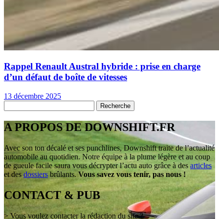
Rappel Renault Austral hybride : prise en charge
d’un défaut de boîte de vitesses
13 décembre 2025
A PROPOS DE DOWNSHIFT.FR
Avec son ton décalé et ses punchlines, Downshift traite de l’actualité
automobile au quotidien. Notre équipe à la plume légère et au coup
de gueule facile saura vous décrypter l’actu auto grâce à des
articles
et des
dossiers
brûlants.
Vous savez vous tenir, pas nous !
CONTACT & PUB
> Vous voulez contacter la rédaction du site ?