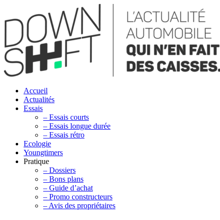
Accueil
Actualités
Essais
– Essais courts
– Essais longue durée
– Essais rétro
Ecologie
Youngtimers
Pratique
– Dossiers
– Bons plans
– Guide d’achat
– Promo constructeurs
– Avis des propriétaires