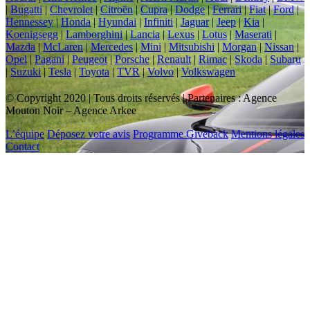
|
Bugatti
|
Chevrolet
|
Citroën
|
Cupra
|
Dodge
|
Ferrari
|
Fiat
|
Ford
|
Hennessey
|
Honda
|
Hyundai
|
Infiniti
|
Jaguar
|
Jeep
|
Kia
|
Koenigsegg
|
Lamborghini
|
Lancia
|
Lexus
|
Lotus
|
Maserati
|
Mazda
|
McLaren
|
Mercedes
|
Mini
|
Mitsubishi
|
Morgan
|
Nissan
|
Opel
|
Pagani
|
Peugeot
|
Porsche
|
Renault
|
Rimac
|
Skoda
|
Subaru
|
Suzuki
|
Tesla
|
Toyota
|
TVR
|
Volvo
|
Volkswagen
© Copyright 2020 | Tous droits réservés | Partenaires : Agence
Mouton Noir – Agence Arkee
L’équipe
Déposez votre avis
Programme Giveback
Mentions légales
Contact