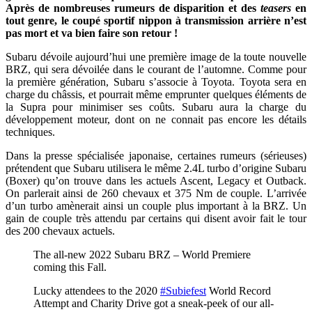
Après de nombreuses rumeurs de disparition et des
teasers
en
tout genre, le coupé sportif nippon à transmission arrière n’est
pas mort et va bien faire son retour !
Subaru dévoile aujourd’hui une première image de la toute nouvelle
BRZ, qui sera dévoilée dans le courant de l’automne. Comme pour
la première génération, Subaru s’associe à Toyota. Toyota sera en
charge du châssis, et pourrait même emprunter quelques éléments de
la Supra pour minimiser ses coûts. Subaru aura la charge du
développement moteur, dont on ne connait pas encore les détails
techniques.
Dans la presse spécialisée japonaise, certaines rumeurs (sérieuses)
prétendent que Subaru utilisera le même 2.4L turbo d’origine Subaru
(Boxer) qu’on trouve dans les actuels Ascent, Legacy et Outback.
On parlerait ainsi de 260 chevaux et 375 Nm de couple. L’arrivée
d’un turbo amènerait ainsi un couple plus important à la BRZ. Un
gain de couple très attendu par certains qui disent avoir fait le tour
des 200 chevaux actuels.
The all-new 2022 Subaru BRZ – World Premiere
coming this Fall.
Lucky attendees to the 2020
#Subiefest
World Record
Attempt and Charity Drive got a sneak-peek of our all-