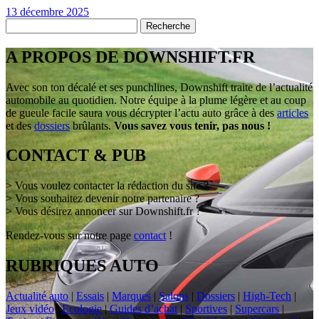
13 décembre 2025
A PROPOS DE DOWNSHIFT.FR
Avec son ton décalé et ses punchlines, Downshift traite de l’actualité
automobile au quotidien. Notre équipe à la plume légère et au coup
de gueule facile saura vous décrypter l’actu auto grâce à des
articles
et des
dossiers
brûlants.
Vous savez vous tenir, pas nous !
CONTACT & PUB
> Vous voulez contacter la rédaction du site ?
> Vous souhaitez devenir notre partenaire ?
> Vous désirez annoncer sur Downshift.fr ?
Rendez-vous sur notre page
contact
!
RUBRIQUES AUTO
Actualité auto
|
Essais
|
Marques
|
Salons
|
Dossiers
|
High-Tech
|
Jeux vidéo
|
Ecologie
|
Guides d’achat
|
Sportives
|
Supercars
|