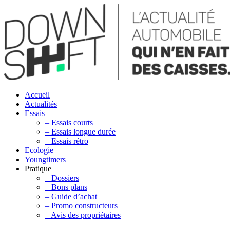
Accueil
Actualités
Essais
– Essais courts
– Essais longue durée
– Essais rétro
Ecologie
Youngtimers
Pratique
– Dossiers
– Bons plans
– Guide d’achat
– Promo constructeurs
– Avis des propriétaires