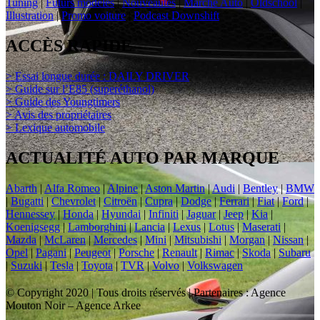
Tuning
|
Futurs modèles
|
Nouveautés
|
Marché Auto
|
Oldschool
|
Illustration
|
Promo voiture
|
Podcast Downshift
ACCÈS RAPIDE
> Essai longue durée : DAILY DRIVER
> Guide sur l’E85 (superéthanol)
> Guide des Youngtimers
> Avis des propriétaires
> Lexique automobile
ACTUALITÉ AUTO PAR MARQUE
Abarth
|
Alfa Romeo
|
Alpine
|
Aston Martin
|
Audi
|
Bentley
|
BMW
|
Bugatti
|
Chevrolet
|
Citroën
|
Cupra
|
Dodge
|
Ferrari
|
Fiat
|
Ford
|
Hennessey
|
Honda
|
Hyundai
|
Infiniti
|
Jaguar
|
Jeep
|
Kia
|
Koenigsegg
|
Lamborghini
|
Lancia
|
Lexus
|
Lotus
|
Maserati
|
Mazda
|
McLaren
|
Mercedes
|
Mini
|
Mitsubishi
|
Morgan
|
Nissan
|
Opel
|
Pagani
|
Peugeot
|
Porsche
|
Renault
|
Rimac
|
Skoda
|
Subaru
|
Suzuki
|
Tesla
|
Toyota
|
TVR
|
Volvo
|
Volkswagen
© Copyright 2020 | Tous droits réservés | Partenaires : Agence
Mouton Noir – Agence Arkee