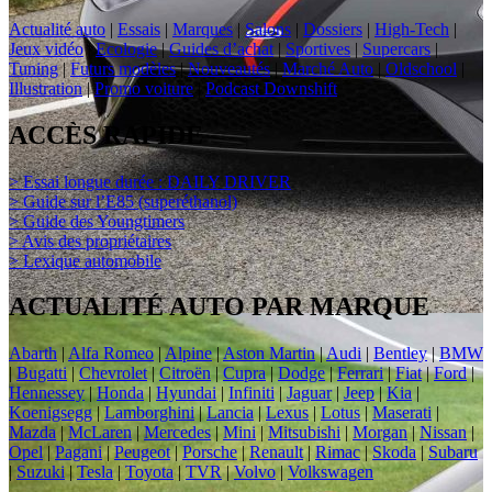
Actualité auto
|
Essais
|
Marques
|
Salons
|
Dossiers
|
High-Tech
|
Jeux vidéo
|
Ecologie
|
Guides d’achat
|
Sportives
|
Supercars
|
Tuning
|
Futurs modèles
|
Nouveautés
|
Marché Auto
|
Oldschool
|
Illustration
|
Promo voiture
|
Podcast Downshift
ACCÈS RAPIDE
> Essai longue durée : DAILY DRIVER
> Guide sur l’E85 (superéthanol)
> Guide des Youngtimers
> Avis des propriétaires
> Lexique automobile
ACTUALITÉ AUTO PAR MARQUE
Abarth
|
Alfa Romeo
|
Alpine
|
Aston Martin
|
Audi
|
Bentley
|
BMW
|
Bugatti
|
Chevrolet
|
Citroën
|
Cupra
|
Dodge
|
Ferrari
|
Fiat
|
Ford
|
Hennessey
|
Honda
|
Hyundai
|
Infiniti
|
Jaguar
|
Jeep
|
Kia
|
Koenigsegg
|
Lamborghini
|
Lancia
|
Lexus
|
Lotus
|
Maserati
|
Mazda
|
McLaren
|
Mercedes
|
Mini
|
Mitsubishi
|
Morgan
|
Nissan
|
Opel
|
Pagani
|
Peugeot
|
Porsche
|
Renault
|
Rimac
|
Skoda
|
Subaru
|
Suzuki
|
Tesla
|
Toyota
|
TVR
|
Volvo
|
Volkswagen