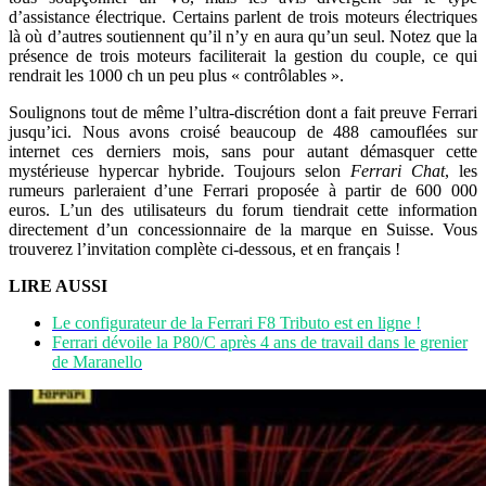
d’assistance électrique. Certains parlent de trois moteurs électriques
là où d’autres soutiennent qu’il n’y en aura qu’un seul. Notez que la
présence de trois moteurs faciliterait la gestion du couple, ce qui
rendrait les 1000 ch un peu plus « contrôlables ».
Soulignons tout de même l’ultra-discrétion dont a fait preuve Ferrari
jusqu’ici. Nous avons croisé beaucoup de 488 camouflées sur
internet ces derniers mois, sans pour autant démasquer cette
mystérieuse hypercar hybride. Toujours selon
Ferrari Chat
, les
rumeurs parleraient d’une Ferrari proposée à partir de 600 000
euros. L’un des utilisateurs du forum tiendrait cette information
directement d’un concessionnaire de la marque en Suisse. Vous
trouverez l’invitation complète ci-dessous, et en français !
LIRE AUSSI
Le configurateur de la Ferrari F8 Tributo est en ligne !
Ferrari dévoile la P80/C après 4 ans de travail dans le grenier
de Maranello