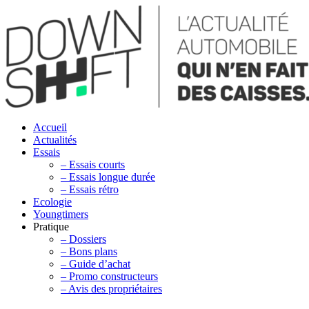
Accueil
Actualités
Essais
– Essais courts
– Essais longue durée
– Essais rétro
Ecologie
Youngtimers
Pratique
– Dossiers
– Bons plans
– Guide d’achat
– Promo constructeurs
– Avis des propriétaires