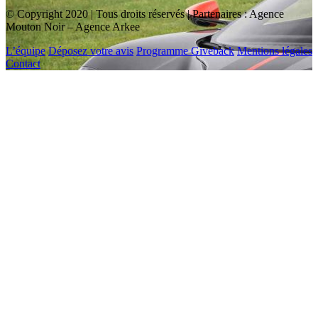
© Copyright 2020 | Tous droits réservés | Partenaires : Agence
Mouton Noir – Agence Arkee
L’équipe
Déposez votre avis
Programme Giveback
Mentions légales
Contact