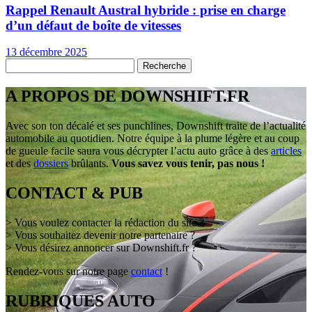
Rappel Renault Austral hybride : prise en charge
d’un défaut de boîte de vitesses
13 décembre 2025
A PROPOS DE DOWNSHIFT.FR
Avec son ton décalé et ses punchlines, Downshift traite de l’actualité
automobile au quotidien. Notre équipe à la plume légère et au coup
de gueule facile saura vous décrypter l’actu auto grâce à des
articles
et des
dossiers
brûlants.
Vous savez vous tenir, pas nous !
CONTACT & PUB
> Vous voulez contacter la rédaction du site ?
> Vous souhaitez devenir notre partenaire ?
> Vous désirez annoncer sur Downshift.fr ?
Rendez-vous sur notre page
contact
!
RUBRIQUES AUTO