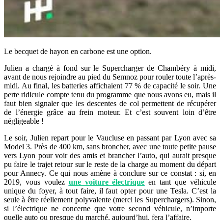
Le becquet de hayon en carbone est une option.
Julien a chargé à fond sur le Supercharger de Chambéry à midi,
avant de nous rejoindre au pied du Semnoz pour rouler toute l’après-
midi. Au final, les batteries affichaient 77 % de capacité le soir. Une
perte ridicule compte tenu du programme que nous avons eu, mais il
faut bien signaler que les descentes de col permettent de récupérer
de l’énergie grâce au frein moteur. Et c’est souvent loin d’être
négligeable !
Le soir, Julien repart pour le Vaucluse en passant par Lyon avec sa
Model 3. Près de 400 km, sans broncher, avec une toute petite pause
vers Lyon pour voir des amis et brancher l’auto, qui aurait presque
pu faire le trajet retour sur le reste de la charge au moment du départ
pour Annecy. Ce qui nous amène à conclure sur ce constat : si, en
2019, vous voulez
une voiture électrique
en tant que véhicule
unique du foyer, à tout faire, il faut opter pour une Tesla. C’est la
seule à être réellement polyvalente (merci les Superchargers). Sinon,
si l’électrique ne concerne que votre second véhicule, n’importe
quelle auto ou presque du marché, aujourd’hui, fera l’affaire.