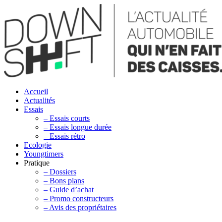
Accueil
Actualités
Essais
– Essais courts
– Essais longue durée
– Essais rétro
Ecologie
Youngtimers
Pratique
– Dossiers
– Bons plans
– Guide d’achat
– Promo constructeurs
– Avis des propriétaires