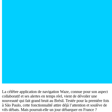
La célèbre application de navigation Waze, connue pour son aspect
collaboratif et ses alertes en temps réel, vient de dévoiler une
nouveauté qui fait grand bruit au Brésil. Testée pour la première fois
à São Paulo, cette fonctionnalité attire déjà l’attention et soulève de
vifs débats. Mais pourrait-elle un jour débarquer en France ?