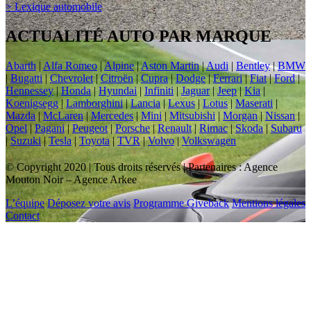
> Lexique automobile
ACTUALITÉ AUTO PAR MARQUE
Abarth
|
Alfa Romeo
|
Alpine
|
Aston Martin
|
Audi
|
Bentley
|
BMW
|
Bugatti
|
Chevrolet
|
Citroën
|
Cupra
|
Dodge
|
Ferrari
|
Fiat
|
Ford
|
Hennessey
|
Honda
|
Hyundai
|
Infiniti
|
Jaguar
|
Jeep
|
Kia
|
Koenigsegg
|
Lamborghini
|
Lancia
|
Lexus
|
Lotus
|
Maserati
|
Mazda
|
McLaren
|
Mercedes
|
Mini
|
Mitsubishi
|
Morgan
|
Nissan
|
Opel
|
Pagani
|
Peugeot
|
Porsche
|
Renault
|
Rimac
|
Skoda
|
Subaru
|
Suzuki
|
Tesla
|
Toyota
|
TVR
|
Volvo
|
Volkswagen
© Copyright 2020 | Tous droits réservés | Partenaires : Agence
Mouton Noir – Agence Arkee
L’équipe
Déposez votre avis
Programme Giveback
Mentions légales
Contact