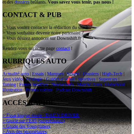
et des
dossiers
brûlants.
Vous savez vous tenir, pas nous !
CONTACT & PUB
> Vous voulez contacter la rédaction du site ?
> Vous souhaitez devenir notre partenaire ?
> Vous désirez annoncer sur Downshift.fr ?
Rendez-vous sur notre page
contact
!
RUBRIQUES AUTO
Actualité auto
|
Essais
|
Marques
|
Salons
|
Dossiers
|
High-Tech
|
Jeux vidéo
|
Ecologie
|
Guides d’achat
|
Sportives
|
Supercars
|
Tuning
|
Futurs modèles
|
Nouveautés
|
Marché Auto
|
Oldschool
|
Illustration
|
Promo voiture
|
Podcast Downshift
ACCÈS RAPIDE
> Essai longue durée : DAILY DRIVER
> Guide sur l’E85 (superéthanol)
> Guide des Youngtimers
> Avis des propriétaires