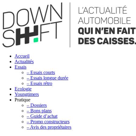
Accueil
Actualités
Essais
– Essais courts
– Essais longue durée
– Essais rétro
Ecologie
Youngtimers
Pratique
– Dossiers
– Bons plans
– Guide d’achat
– Promo constructeurs
– Avis des propriétaires