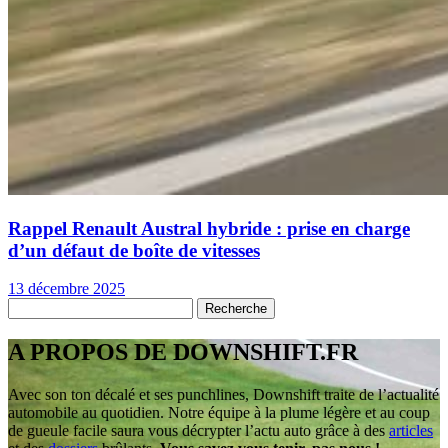
Rappel Renault Austral hybride : prise en charge
d’un défaut de boîte de vitesses
13 décembre 2025
A PROPOS DE DOWNSHIFT.FR
Avec son ton décalé et ses punchlines, Downshift traite de l’actualité
automobile au quotidien. Notre équipe à la plume légère et au coup
de gueule facile saura vous décrypter l’actu auto grâce à des
articles