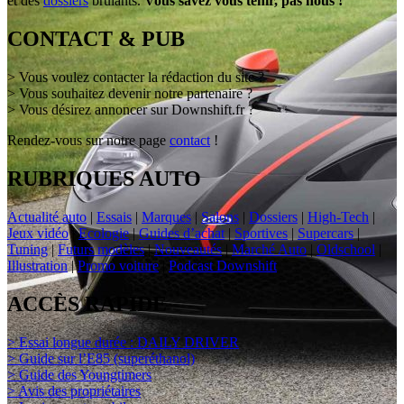
et des
dossiers
brûlants.
Vous savez vous tenir, pas nous !
CONTACT & PUB
> Vous voulez contacter la rédaction du site ?
> Vous souhaitez devenir notre partenaire ?
> Vous désirez annoncer sur Downshift.fr ?
Rendez-vous sur notre page
contact
!
RUBRIQUES AUTO
Actualité auto
|
Essais
|
Marques
|
Salons
|
Dossiers
|
High-Tech
|
Jeux vidéo
|
Ecologie
|
Guides d’achat
|
Sportives
|
Supercars
|
Tuning
|
Futurs modèles
|
Nouveautés
|
Marché Auto
|
Oldschool
|
Illustration
|
Promo voiture
|
Podcast Downshift
ACCÈS RAPIDE
> Essai longue durée : DAILY DRIVER
> Guide sur l’E85 (superéthanol)
> Guide des Youngtimers
> Avis des propriétaires