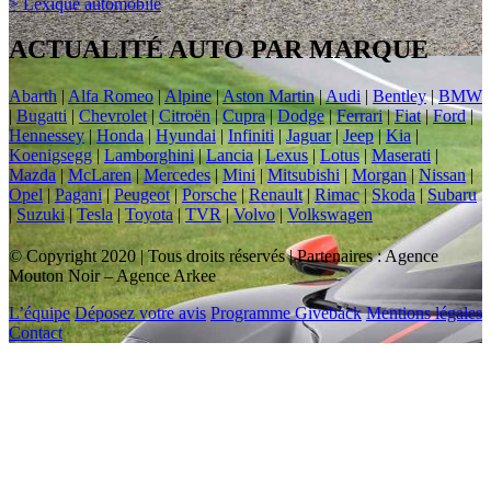
> Lexique automobile
ACTUALITÉ AUTO PAR MARQUE
Abarth
|
Alfa Romeo
|
Alpine
|
Aston Martin
|
Audi
|
Bentley
|
BMW
|
Bugatti
|
Chevrolet
|
Citroën
|
Cupra
|
Dodge
|
Ferrari
|
Fiat
|
Ford
|
Hennessey
|
Honda
|
Hyundai
|
Infiniti
|
Jaguar
|
Jeep
|
Kia
|
Koenigsegg
|
Lamborghini
|
Lancia
|
Lexus
|
Lotus
|
Maserati
|
Mazda
|
McLaren
|
Mercedes
|
Mini
|
Mitsubishi
|
Morgan
|
Nissan
|
Opel
|
Pagani
|
Peugeot
|
Porsche
|
Renault
|
Rimac
|
Skoda
|
Subaru
|
Suzuki
|
Tesla
|
Toyota
|
TVR
|
Volvo
|
Volkswagen
© Copyright 2020 | Tous droits réservés | Partenaires : Agence
Mouton Noir – Agence Arkee
L’équipe
Déposez votre avis
Programme Giveback
Mentions légales
Contact