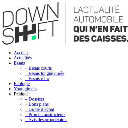
Accueil
Actualités
Essais
– Essais courts
– Essais longue durée
– Essais rétro
Ecologie
Youngtimers
Pratique
– Dossiers
– Bons plans
– Guide d’achat
– Promo constructeurs
– Avis des propriétaires