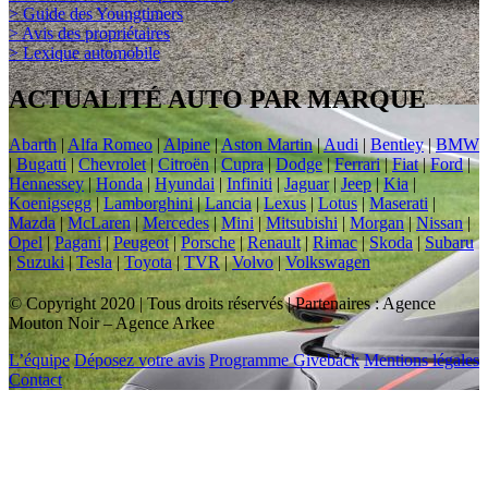
> Guide des Youngtimers
> Avis des propriétaires
> Lexique automobile
ACTUALITÉ AUTO PAR MARQUE
Abarth
|
Alfa Romeo
|
Alpine
|
Aston Martin
|
Audi
|
Bentley
|
BMW
|
Bugatti
|
Chevrolet
|
Citroën
|
Cupra
|
Dodge
|
Ferrari
|
Fiat
|
Ford
|
Hennessey
|
Honda
|
Hyundai
|
Infiniti
|
Jaguar
|
Jeep
|
Kia
|
Koenigsegg
|
Lamborghini
|
Lancia
|
Lexus
|
Lotus
|
Maserati
|
Mazda
|
McLaren
|
Mercedes
|
Mini
|
Mitsubishi
|
Morgan
|
Nissan
|
Opel
|
Pagani
|
Peugeot
|
Porsche
|
Renault
|
Rimac
|
Skoda
|
Subaru
|
Suzuki
|
Tesla
|
Toyota
|
TVR
|
Volvo
|
Volkswagen
© Copyright 2020 | Tous droits réservés | Partenaires : Agence
Mouton Noir – Agence Arkee
L’équipe
Déposez votre avis
Programme Giveback
Mentions légales
Contact