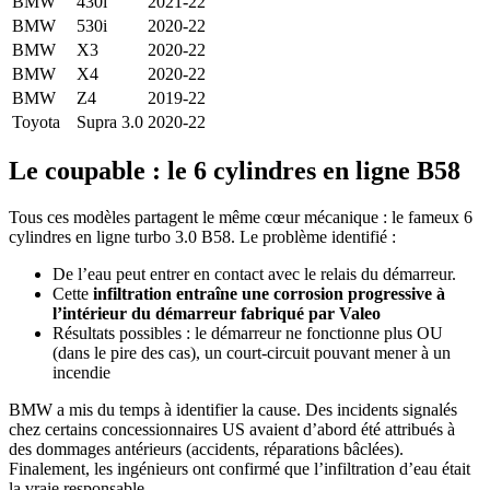
BMW
430i
2021-22
BMW
530i
2020-22
BMW
X3
2020-22
BMW
X4
2020-22
BMW
Z4
2019-22
Toyota
Supra 3.0
2020-22
Le coupable : le 6 cylindres en ligne B58
Tous ces modèles partagent le même cœur mécanique : le fameux 6
cylindres en ligne turbo 3.0 B58. Le problème identifié :
De l’eau peut entrer en contact avec le relais du démarreur.
Cette
infiltration entraîne une corrosion progressive à
l’intérieur du démarreur fabriqué par Valeo
Résultats possibles : le démarreur ne fonctionne plus OU
(dans le pire des cas), un court-circuit pouvant mener à un
incendie
BMW a mis du temps à identifier la cause. Des incidents signalés
chez certains concessionnaires US avaient d’abord été attribués à
des dommages antérieurs (accidents, réparations bâclées).
Finalement, les ingénieurs ont confirmé que l’infiltration d’eau était
la vraie responsable.