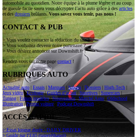
automobile au quotidien. Notre équipe à la plume légère et au coup
de gueule facile saura vous décrypter l’actu auto grâce à des
articles
et des
dossiers
brûlants.
Vous savez vous tenir, pas nous !
CONTACT & PUB
> Vous voulez contacter la rédaction du site ?
> Vous souhaitez devenir notre partenaire ?
> Vous désirez annoncer sur Downshift.fr ?
Rendez-vous sur notre page
contact
!
RUBRIQUES AUTO
Actualité auto
|
Essais
|
Marques
|
Salons
|
Dossiers
|
High-Tech
|
Jeux vidéo
|
Ecologie
|
Guides d’achat
|
Sportives
|
Supercars
|
Tuning
|
Futurs modèles
|
Nouveautés
|
Marché Auto
|
Oldschool
|
Illustration
|
Promo voiture
|
Podcast Downshift
ACCÈS RAPIDE
> Essai longue durée : DAILY DRIVER
> Guide sur l’E85 (superéthanol)