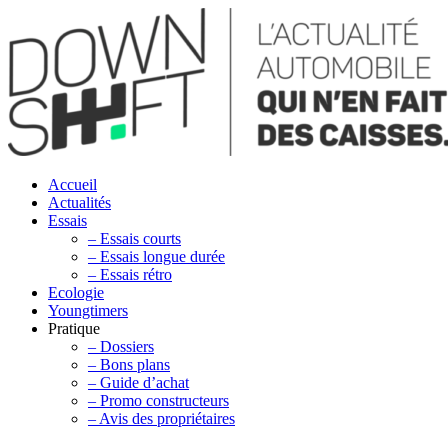
Accueil
Actualités
Essais
– Essais courts
– Essais longue durée
– Essais rétro
Ecologie
Youngtimers
Pratique
– Dossiers
– Bons plans
– Guide d’achat
– Promo constructeurs
– Avis des propriétaires