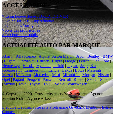
ACCÈS RAPIDE
> Essai longue durée : DAILY DRIVER
> Guide sur l’E85 (superéthanol)
> Guide des Youngtimers
> Avis des propriétaires
> Lexique automobile
ACTUALITÉ AUTO PAR MARQUE
Abarth
|
Alfa Romeo
|
Alpine
|
Aston Martin
|
Audi
|
Bentley
|
BMW
|
Bugatti
|
Chevrolet
|
Citroën
|
Cupra
|
Dodge
|
Ferrari
|
Fiat
|
Ford
|
Hennessey
|
Honda
|
Hyundai
|
Infiniti
|
Jaguar
|
Jeep
|
Kia
|
Koenigsegg
|
Lamborghini
|
Lancia
|
Lexus
|
Lotus
|
Maserati
|
Mazda
|
McLaren
|
Mercedes
|
Mini
|
Mitsubishi
|
Morgan
|
Nissan
|
Opel
|
Pagani
|
Peugeot
|
Porsche
|
Renault
|
Rimac
|
Skoda
|
Subaru
|
Suzuki
|
Tesla
|
Toyota
|
TVR
|
Volvo
|
Volkswagen
© Copyright 2020 | Tous droits réservés | Partenaires : Agence
Mouton Noir – Agence Arkee
L’équipe
Déposez votre avis
Programme Giveback
Mentions légales
Contact