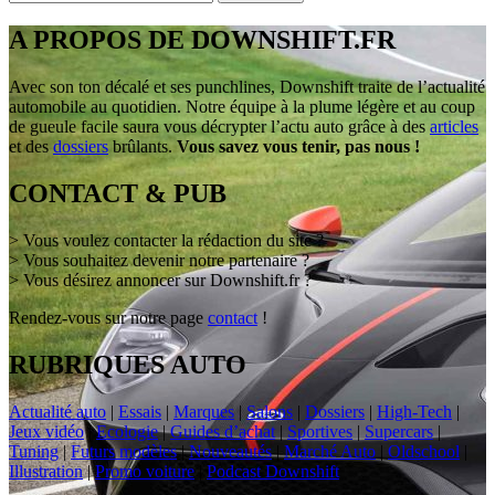
A PROPOS DE DOWNSHIFT.FR
Avec son ton décalé et ses punchlines, Downshift traite de l’actualité
automobile au quotidien. Notre équipe à la plume légère et au coup
de gueule facile saura vous décrypter l’actu auto grâce à des
articles
et des
dossiers
brûlants.
Vous savez vous tenir, pas nous !
CONTACT & PUB
> Vous voulez contacter la rédaction du site ?
> Vous souhaitez devenir notre partenaire ?
> Vous désirez annoncer sur Downshift.fr ?
Rendez-vous sur notre page
contact
!
RUBRIQUES AUTO
Actualité auto
|
Essais
|
Marques
|
Salons
|
Dossiers
|
High-Tech
|
Jeux vidéo
|
Ecologie
|
Guides d’achat
|
Sportives
|
Supercars
|
Tuning
|
Futurs modèles
|
Nouveautés
|
Marché Auto
|
Oldschool
|
Illustration
|
Promo voiture
|
Podcast Downshift