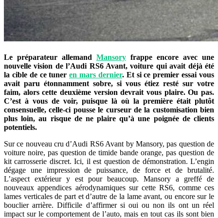
Le préparateur allemand
Mansory
frappe encore avec une
nouvelle vision de l’Audi RS6 Avant, voiture qui avait déjà été
la cible de ce tuner
en mars dernier
. Et si ce premier essai vous
avait paru étonnamment sobre, si vous étiez resté sur votre
faim, alors cette deuxième version devrait vous plaire. Ou pas.
C’est à vous de voir, puisque là où la première était plutôt
consensuelle, celle-ci pousse le curseur de la customisation bien
plus loin, au risque de ne plaire qu’à une poignée de clients
potentiels.
Sur ce nouveau cru d’Audi RS6 Avant by Mansory, pas question de
voiture noire, pas question de timide bande orange, pas question de
kit carrosserie discret. Ici, il est question de démonstration. L’engin
dégage une impression de puissance, de force et de brutalité.
L’aspect extérieur y est pour beaucoup. Mansory a greffé de
nouveaux appendices aérodynamiques sur cette RS6, comme ces
lames verticales de part et d’autre de la lame avant, ou encore sur le
bouclier arrière. Difficile d’affirmer si oui ou non ils ont un réel
impact sur le comportement de l’auto, mais en tout cas ils sont bien