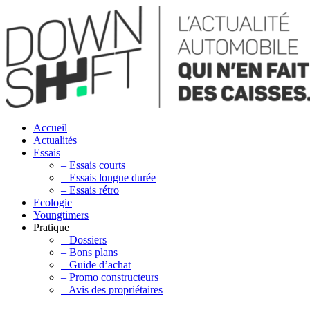
Accueil
Actualités
Essais
– Essais courts
– Essais longue durée
– Essais rétro
Ecologie
Youngtimers
Pratique
– Dossiers
– Bons plans
– Guide d’achat
– Promo constructeurs
– Avis des propriétaires