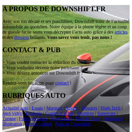
A PROPOS DE DOWNSHIFT.FR
Avec son ton décalé et ses punchlines, Downshift traite de l’actualité
automobile au quotidien. Notre équipe à la plume légère et au coup
de gueule facile saura vous décrypter l’actu auto grâce à des
articles
et des
dossiers
brûlants.
Vous savez vous tenir, pas nous !
CONTACT & PUB
> Vous voulez contacter la rédaction du site ?
> Vous souhaitez devenir notre partenaire ?
> Vous désirez annoncer sur Downshift.fr ?
Rendez-vous sur notre page
contact
!
RUBRIQUES AUTO
Actualité auto
|
Essais
|
Marques
|
Salons
|
Dossiers
|
High-Tech
|
Jeux vidéo
|
Ecologie
|
Guides d’achat
|
Sportives
|
Supercars
|
Tuning
|
Futurs modèles
|
Nouveautés
|
Marché Auto
|
Oldschool
|
Illustration
|
Promo voiture
|
Podcast Downshift