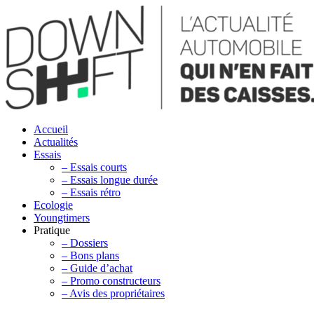
Accueil
Actualités
Essais
– Essais courts
– Essais longue durée
– Essais rétro
Ecologie
Youngtimers
Pratique
– Dossiers
– Bons plans
– Guide d’achat
– Promo constructeurs
– Avis des propriétaires