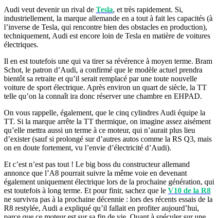
Audi veut devenir un rival de
Tesla
, et très rapidement. Si,
industriellement, la marque allemande en a tout à fait les capacités (à
l’inverse de Tesla, qui rencontre bien des obstacles en production),
techniquement, Audi est encore loin de Tesla en matière de voitures
électriques.
Il en est toutefois une qui va tirer sa révérence à moyen terme. Bram
Schot, le patron d’Audi, a confirmé que le modèle actuel prendra
bientôt sa retraite et qu’il serait remplacé par une toute nouvelle
voiture de sport électrique. Après environ un quart de siècle, la TT
telle qu’on la connaît ira donc réserver une chambre en EHPAD.
On vous rappelle, également, que le cinq cylindres Audi équipe la
TT. Si la marque arrête la TT thermique, on imagine assez aisément
qu’elle mettra aussi un terme à ce moteur, qui n’aurait plus lieu
d’exister (sauf si prolongé sur d’autres autos comme la RS Q3, mais
on en doute fortement, vu l’envie d’électricité d’Audi).
Et c’est n’est pas tout ! Le big boss du constructeur allemand
annonce que l’A8 pourrait suivre la même voie en devenant
également uniquement électrique lors de la prochaine génération, qui
est toutefois à long terme. Et pour finir, sachez que le
V10 de la R8
ne survivra pas à la prochaine décennie : lors des récents essais de la
R8 restylée, Audi a expliqué qu’il fallait en profiter aujourd’hui,
parce que ce moteur est sur sa fin de vie. Quant à spéculer sur une