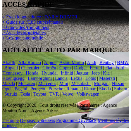
ACCÈS RAPIDE
> Essai longue durée : DAILY DRIVER
> Guide sur l’E85 (superéthanol)
> Guide des Youngtimers
> Avis des propriétaires
> Lexique automobile
ACTUALITÉ AUTO PAR MARQUE
Abarth
|
Alfa Romeo
|
Alpine
|
Aston Martin
|
Audi
|
Bentley
|
BMW
|
Bugatti
|
Chevrolet
|
Citroën
|
Cupra
|
Dodge
|
Ferrari
|
Fiat
|
Ford
|
Hennessey
|
Honda
|
Hyundai
|
Infiniti
|
Jaguar
|
Jeep
|
Kia
|
Koenigsegg
|
Lamborghini
|
Lancia
|
Lexus
|
Lotus
|
Maserati
|
Mazda
|
McLaren
|
Mercedes
|
Mini
|
Mitsubishi
|
Morgan
|
Nissan
|
Opel
|
Pagani
|
Peugeot
|
Porsche
|
Renault
|
Rimac
|
Skoda
|
Subaru
|
Suzuki
|
Tesla
|
Toyota
|
TVR
|
Volvo
|
Volkswagen
© Copyright 2020 | Tous droits réservés | Partenaires : Agence
Mouton Noir – Agence Arkee
L’équipe
Déposez votre avis
Programme Giveback
Mentions légales
Contact