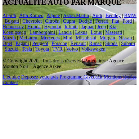
ACTUALITÉ AUTO PAR MARQUE
Abarth
|
Alfa Romeo
|
Alpine
|
Aston Martin
|
Audi
|
Bentley
|
BMW
|
Bugatti
|
Chevrolet
|
Citroën
|
Cupra
|
Dodge
|
Ferrari
|
Fiat
|
Ford
|
Hennessey
|
Honda
|
Hyundai
|
Infiniti
|
Jaguar
|
Jeep
|
Kia
|
Koenigsegg
|
Lamborghini
|
Lancia
|
Lexus
|
Lotus
|
Maserati
|
Mazda
|
McLaren
|
Mercedes
|
Mini
|
Mitsubishi
|
Morgan
|
Nissan
|
Opel
|
Pagani
|
Peugeot
|
Porsche
|
Renault
|
Rimac
|
Skoda
|
Subaru
|
Suzuki
|
Tesla
|
Toyota
|
TVR
|
Volvo
|
Volkswagen
© Copyright 2020 | Tous droits réservés | Partenaires : Agence
Mouton Noir – Agence Arkee
L’équipe
Déposez votre avis
Programme Giveback
Mentions légales
Contact