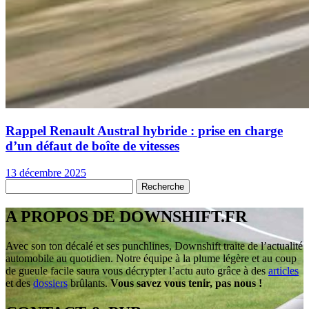
Rappel Renault Austral hybride : prise en charge
d’un défaut de boîte de vitesses
13 décembre 2025
A PROPOS DE DOWNSHIFT.FR
Avec son ton décalé et ses punchlines, Downshift traite de l’actualité
automobile au quotidien. Notre équipe à la plume légère et au coup
de gueule facile saura vous décrypter l’actu auto grâce à des
articles
et des
dossiers
brûlants.
Vous savez vous tenir, pas nous !