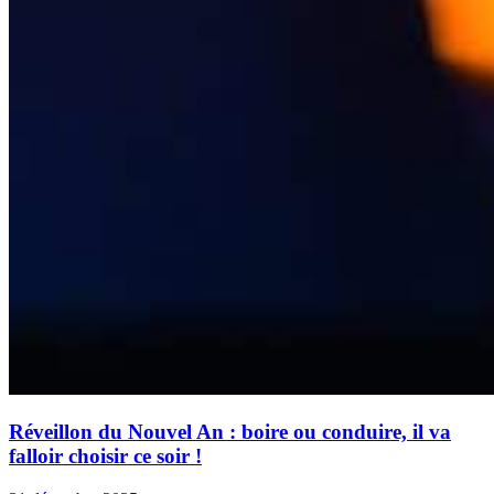
Réveillon du Nouvel An : boire ou conduire, il va
falloir choisir ce soir !