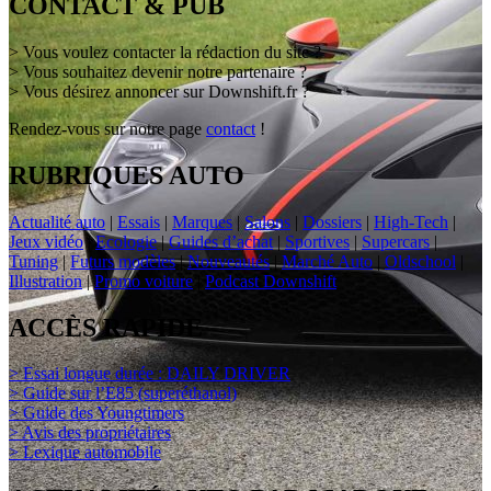
CONTACT & PUB
> Vous voulez contacter la rédaction du site ?
> Vous souhaitez devenir notre partenaire ?
> Vous désirez annoncer sur Downshift.fr ?
Rendez-vous sur notre page
contact
!
RUBRIQUES AUTO
Actualité auto
|
Essais
|
Marques
|
Salons
|
Dossiers
|
High-Tech
|
Jeux vidéo
|
Ecologie
|
Guides d’achat
|
Sportives
|
Supercars
|
Tuning
|
Futurs modèles
|
Nouveautés
|
Marché Auto
|
Oldschool
|
Illustration
|
Promo voiture
|
Podcast Downshift
ACCÈS RAPIDE
> Essai longue durée : DAILY DRIVER
> Guide sur l’E85 (superéthanol)
> Guide des Youngtimers
> Avis des propriétaires
> Lexique automobile