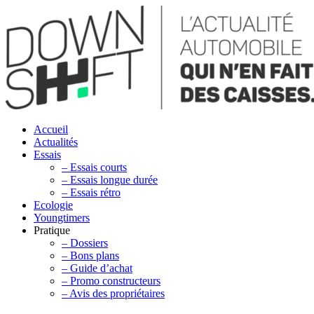
Accueil
Actualités
Essais
– Essais courts
– Essais longue durée
– Essais rétro
Ecologie
Youngtimers
Pratique
– Dossiers
– Bons plans
– Guide d’achat
– Promo constructeurs
– Avis des propriétaires