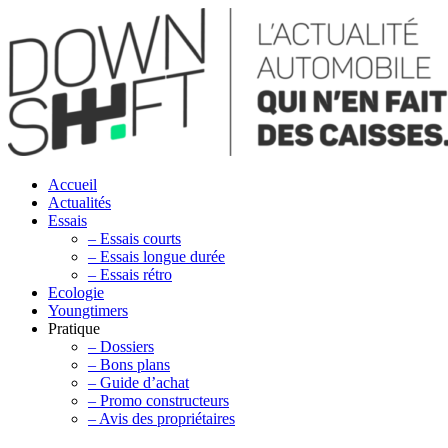
Accueil
Actualités
Essais
– Essais courts
– Essais longue durée
– Essais rétro
Ecologie
Youngtimers
Pratique
– Dossiers
– Bons plans
– Guide d’achat
– Promo constructeurs
– Avis des propriétaires