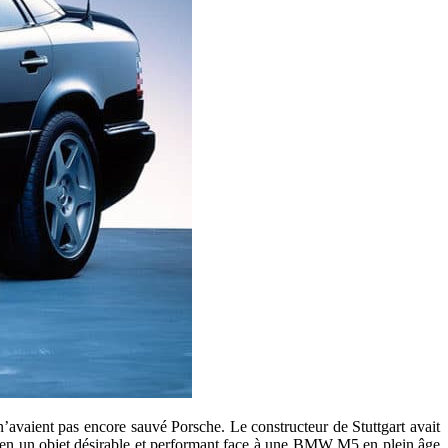
 n’avaient pas encore sauvé Porsche. Le constructeur de Stuttgart avait
 en un objet désirable et performant face à une BMW M5 en plein âge