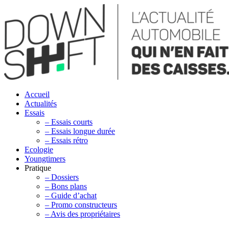
Accueil
Actualités
Essais
– Essais courts
– Essais longue durée
– Essais rétro
Ecologie
Youngtimers
Pratique
– Dossiers
– Bons plans
– Guide d’achat
– Promo constructeurs
– Avis des propriétaires