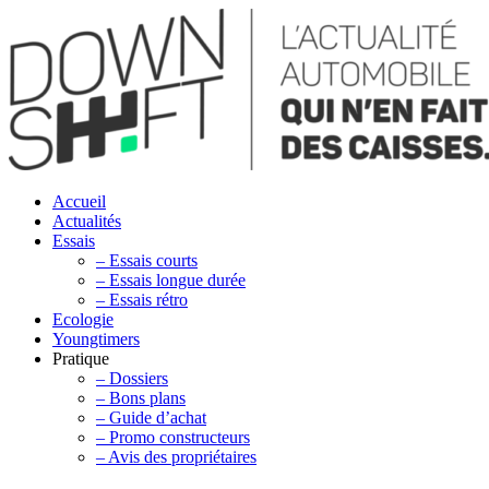
Accueil
Actualités
Essais
– Essais courts
– Essais longue durée
– Essais rétro
Ecologie
Youngtimers
Pratique
– Dossiers
– Bons plans
– Guide d’achat
– Promo constructeurs
– Avis des propriétaires