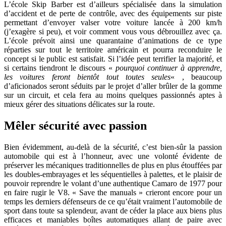
L’école Skip Barber est d’ailleurs spécialisée dans la simulation
d’accident et de perte de contrôle, avec des équipements sur piste
permettant d’envoyer valser votre voiture lancée à 200 km/h
(j’exagère si peu), et voir comment vous vous débrouillez avec ça.
L’école prévoit ainsi une quarantaine d’animations de ce type
réparties sur tout le territoire américain et pourra reconduire le
concept si le public est satisfait. Si l’idée peut terrifier la majorité, et
si certains tiendront le discours «
pourquoi continuer à apprendre,
les voitures feront bientôt tout toutes seules
« , beaucoup
d’aficionados seront séduits par le projet d’aller brûler de la gomme
sur un circuit, et cela fera au moins quelques passionnés aptes à
mieux gérer des situations délicates sur la route.
Mêler sécurité avec passion
Bien évidemment, au-delà de la sécurité, c’est bien-sûr la passion
automobile qui est à l’honneur, avec une volonté évidente de
préserver les mécaniques traditionnelles de plus en plus étouffées par
les doubles-embrayages et les séquentielles à palettes, et le plaisir de
pouvoir reprendre le volant d’une authentique Camaro de 1977 pour
en faire rugir le V8. « Save the manuals » crieront encore pour un
temps les derniers défenseurs de ce qu’était vraiment l’automobile de
sport dans toute sa splendeur, avant de céder la place aux biens plus
efficaces et maniables boîtes automatiques allant de paire avec