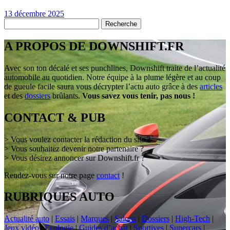
13 décembre 2025
A PROPOS DE DOWNSHIFT.FR
Avec son ton décalé et ses punchlines, Downshift traite de l’actualité
automobile au quotidien. Notre équipe à la plume légère et au coup
de gueule facile saura vous décrypter l’actu auto grâce à des
articles
et des
dossiers
brûlants.
Vous savez vous tenir, pas nous !
CONTACT & PUB
> Vous voulez contacter la rédaction du site ?
> Vous souhaitez devenir notre partenaire ?
> Vous désirez annoncer sur Downshift.fr ?
Rendez-vous sur notre page
contact
!
RUBRIQUES AUTO
Actualité auto
|
Essais
|
Marques
|
Salons
|
Dossiers
|
High-Tech
|
Jeux vidéo
|
Ecologie
|
Guides d’achat
|
Sportives
|
Supercars
|