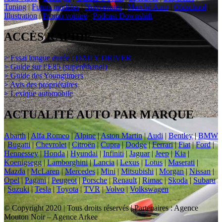
Tuning
|
Futurs modèles
|
Nouveautés
|
Marché Auto
|
Oldschool
|
Illustration
|
Promo voiture
|
Podcast Downshift
ACCÈS RAPIDE
> Essai longue durée : DAILY DRIVER
> Guide sur l’E85 (superéthanol)
> Guide des Youngtimers
> Avis des propriétaires
> Lexique automobile
ACTUALITÉ AUTO PAR MARQUE
Abarth
|
Alfa Romeo
|
Alpine
|
Aston Martin
|
Audi
|
Bentley
|
BMW
|
Bugatti
|
Chevrolet
|
Citroën
|
Cupra
|
Dodge
|
Ferrari
|
Fiat
|
Ford
|
Hennessey
|
Honda
|
Hyundai
|
Infiniti
|
Jaguar
|
Jeep
|
Kia
|
Koenigsegg
|
Lamborghini
|
Lancia
|
Lexus
|
Lotus
|
Maserati
|
Mazda
|
McLaren
|
Mercedes
|
Mini
|
Mitsubishi
|
Morgan
|
Nissan
|
Opel
|
Pagani
|
Peugeot
|
Porsche
|
Renault
|
Rimac
|
Skoda
|
Subaru
|
Suzuki
|
Tesla
|
Toyota
|
TVR
|
Volvo
|
Volkswagen
© Copyright 2020 | Tous droits réservés | Partenaires : Agence
Mouton Noir – Agence Arkee