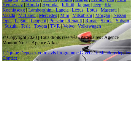
Hennessey
|
Honda
|
Hyundai
|
Infiniti
|
Jaguar
|
Jeep
|
Kia
|
Koenigsegg
|
Lamborghini
|
Lancia
|
Lexus
|
Lotus
|
Maserati
|
Mazda
|
McLaren
|
Mercedes
|
Mini
|
Mitsubishi
|
Morgan
|
Nissan
|
Opel
|
Pagani
|
Peugeot
|
Porsche
|
Renault
|
Rimac
|
Skoda
|
Subaru
|
Suzuki
|
Tesla
|
Toyota
|
TVR
|
Volvo
|
Volkswagen
© Copyright 2020 | Tous droits réservés | Partenaires : Agence
Mouton Noir – Agence Arkee
L’équipe
Déposez votre avis
Programme Giveback
Mentions légales
Contact