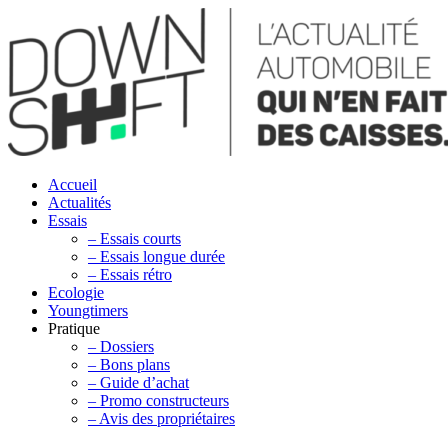
Accueil
Actualités
Essais
– Essais courts
– Essais longue durée
– Essais rétro
Ecologie
Youngtimers
Pratique
– Dossiers
– Bons plans
– Guide d’achat
– Promo constructeurs
– Avis des propriétaires