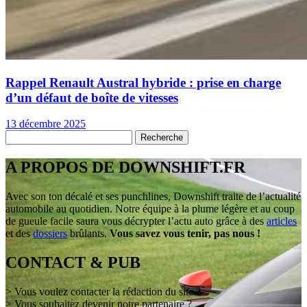
Rappel Renault Austral hybride : prise en charge
d’un défaut de boîte de vitesses
13 décembre 2025
A PROPOS DE DOWNSHIFT.FR
Avec son ton décalé et ses punchlines, Downshift traite de l’actualité
automobile au quotidien. Notre équipe à la plume légère et au coup
de gueule facile saura vous décrypter l’actu auto grâce à des
articles
et des
dossiers
brûlants.
Vous savez vous tenir, pas nous !
CONTACT & PUB
> Vous voulez contacter la rédaction du site ?
> Vous souhaitez devenir notre partenaire ?