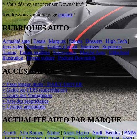
> Vous désirez annoncer sur Downshift.fr ?
Rendez-vous sur notre page
contact
!
RUBRIQUES AUTO
Actualité auto
|
Essais
|
Marques
|
Salons
|
Dossiers
|
High-Tech
|
Jeux vidéo
|
Ecologie
|
Guides d’achat
|
Sportives
|
Supercars
|
Tuning
|
Futurs modèles
|
Nouveautés
|
Marché Auto
|
Oldschool
|
Illustration
|
Promo voiture
|
Podcast Downshift
ACCÈS RAPIDE
> Essai longue durée : DAILY DRIVER
> Guide sur l’E85 (superéthanol)
> Guide des Youngtimers
> Avis des propriétaires
> Lexique automobile
ACTUALITÉ AUTO PAR MARQUE
Abarth
|
Alfa Romeo
|
Alpine
|
Aston Martin
|
Audi
|
Bentley
|
BMW
|
Bugatti
|
Chevrolet
|
Citroën
|
Cupra
|
Dodge
|
Ferrari
|
Fiat
|
Ford
|